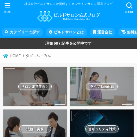
株式会社ビルドサロンが提供するオンラインサロン運営ブログ
MENU
SEARCH
カテゴリーで探す
ビルドサロンとは
運営会社
無料
現在
687
記事を公開中です
タグ : ふ～みん
HOME
サロン運営者向け
ライブ動画配信
法務・実務
セキュリティ対策