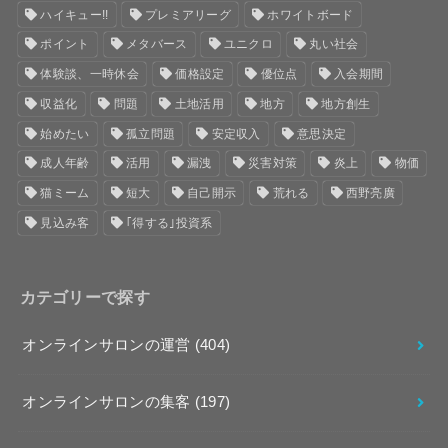
ハイキュー!!
プレミアリーグ
ホワイトボード
ポイント
メタバース
ユニクロ
丸い社会
体験談、一時休会
価格設定
優位点
入会期間
収益化
問題
土地活用
地方
地方創生
始めたい
孤立問題
安定収入
意思決定
成人年齢
活用
漏洩
災害対策
炎上
物価
猫ミーム
短大
自己開示
荒れる
西野亮廣
見込み客
｢得する｣投資系
カテゴリーで探す
オンラインサロンの運営
(404)
オンラインサロンの集客
(197)