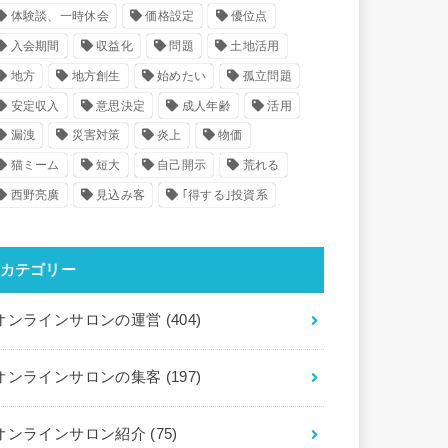
体験談、一時休会
価格設定
優位点
入会期間
収益化
問題
土地活用
地方
地方創生
始めたい
孤立問題
安定収入
意思決定
成人年齢
活用
漏洩
災害対策
炎上
物価
猫ミーム
短大
自己開示
荒れる
西野亮廣
見込み客
｢得する｣投資系
カテゴリー
オンラインサロンの運営
(404)
オンラインサロンの集客
(197)
オンラインサロン紹介
(75)