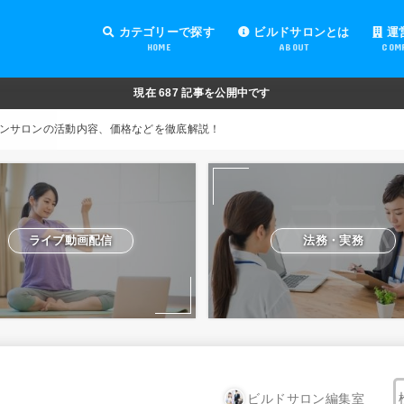
カテゴリーで探す
ビルドサロンとは
運
HOME
ABOUT
COM
オンラインサロンの運営
オンラインサロンの集客
オンラインサロンの紹介
オンラインサロンの活用
法務・実務
ライブ動画配信
動画制作・編集
セキュリティ対策
Facebook運営
会費設定
オンラインサロンの開設準備
道具・機材紹介と解説
NFT
現在
687
記事を公開中です
ンサロンの活動内容、価格などを徹底解説！
ライブ動画配信
法務・実務
ビルドサロン編集室