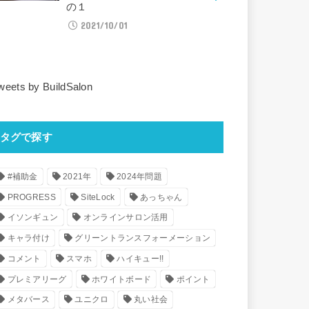
の１
2021/10/01
weets by BuildSalon
タグで探す
#補助金
2021年
2024年問題
PROGRESS
SiteLock
あっちゃん
イソンギュン
オンラインサロン活用
キャラ付け
グリーントランスフォーメーション
コメント
スマホ
ハイキュー!!
プレミアリーグ
ホワイトボード
ポイント
メタバース
ユニクロ
丸い社会