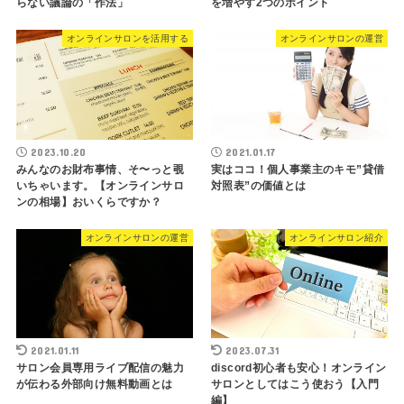
らない議論の「作法」
を増やす2つのポイント
オンラインサロンを活用する
オンラインサロンの運営
2023.10.20
2021.01.17
みんなのお財布事情、そ〜っと覗
実はココ！個人事業主のキモ”貸借
いちゃいます。【オンラインサロ
対照表”の価値とは
ンの相場】おいくらですか？
オンラインサロンの運営
オンラインサロン紹介
2021.01.11
2023.07.31
サロン会員専用ライブ配信の魅力
discord初心者も安心！オンライン
が伝わる外部向け無料動画とは
サロンとしてはこう使おう【入門
編】