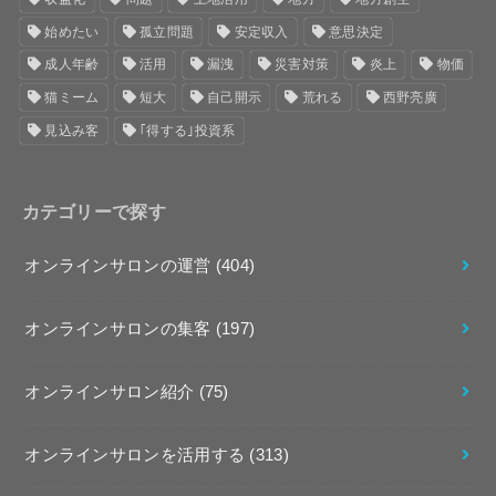
始めたい
孤立問題
安定収入
意思決定
成人年齢
活用
漏洩
災害対策
炎上
物価
猫ミーム
短大
自己開示
荒れる
西野亮廣
見込み客
｢得する｣投資系
カテゴリーで探す
オンラインサロンの運営
(404)
オンラインサロンの集客
(197)
オンラインサロン紹介
(75)
オンラインサロンを活用する
(313)