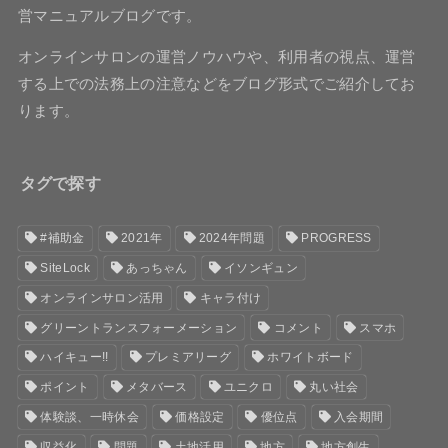
営マニュアルブログです。
オンラインサロンの運営ノウハウや、利用者の視点、運営
する上での法務上の注意などをブログ形式でご紹介してお
ります。
タグで探す
#補助金
2021年
2024年問題
PROGRESS
SiteLock
あっちゃん
イソンギュン
オンラインサロン活用
キャラ付け
グリーントランスフォーメーション
コメント
スマホ
ハイキュー!!
プレミアリーグ
ホワイトボード
ポイント
メタバース
ユニクロ
丸い社会
体験談、一時休会
価格設定
優位点
入会期間
収益化
問題
土地活用
地方
地方創生