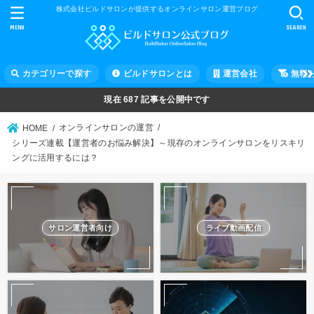
株式会社ビルドサロンが提供するオンラインサロン運営ブログ
MENU
SEARCH
カテゴリーで探す
ビルドサロンとは
運営会社
無料
現在
687
記事を公開中です
オンラインサロンの運営
HOME
シリーズ連載【運営者のお悩み解決】～現存のオンラインサロンをリスキリ
ングに活用するには？
サロン運営者向け
ライブ動画配信