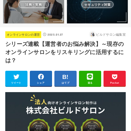
法務・実務
セキュリティ対策
2025.01.27
ビルドサロン編集室
オンラインサロンの運営
シリーズ連載【運営者のお悩み解決】～現存の
オンラインサロンをリスキリングに活用するに
は？
ツイート
シェア
はてブ
送る
Pocket