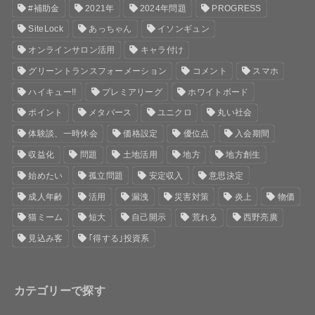
#補助金
2021年
2024年問題
PROGRESS
SiteLock
あっちゃん
イソンギュン
オンラインサロン活用
キャラ付け
グリーントランスフォーメーション
コメント
スマホ
ハイキュー!!
プレミアリーグ
ホワイトボード
ポイント
メタバース
ユニクロ
丸い社会
体験談、一時休会
価格設定
優位点
入会期間
収益化
問題
土地活用
地方
地方創生
始めたい
孤立問題
安定収入
意思決定
成人年齢
活用
漏洩
災害対策
炎上
物価
猫ミーム
短大
自己開示
荒れる
西野亮廣
見込み客
｢得する｣投資系
カテゴリーで探す