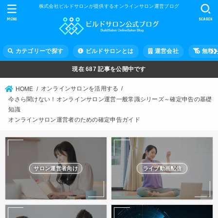
株式会社ビルドサロンが提供するオンラインサロン運営ブログ
MENU
SEARCH
カテゴリーで探す
ビルドサロンとは
運営会社
無料
現在
687
記事を公開中です
オンラインサロンを活用する
HOME
今さら聞けない！オンラインサロン運営一般常識シリーズ～確定申告の基礎
知識
オンラインサロン運営者のための確定申告ガイド
サロン運営者向け
ライブ動画配信