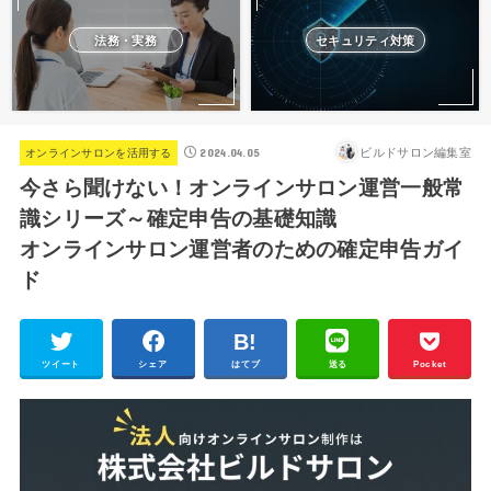
法務・実務
セキュリティ対策
2024.04.05
ビルドサロン編集室
オンラインサロンを活用する
今さら聞けない！オンラインサロン運営一般常
識シリーズ～確定申告の基礎知識
オンラインサロン運営者のための確定申告ガイ
ド
ツイート
シェア
はてブ
送る
Pocket