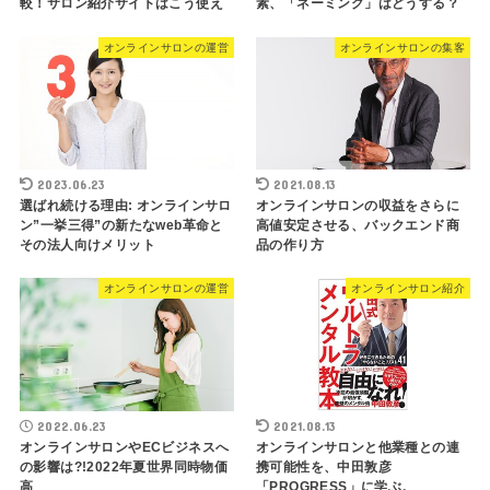
較！サロン紹介サイトはこう使え
素、「ネーミング」はどうする？
オンラインサロンの運営
オンラインサロンの集客
2023.06.23
2021.08.13
選ばれ続ける理由: オンラインサロ
オンラインサロンの収益をさらに
ン”一挙三得”の新たなweb革命と
高値安定させる、バックエンド商
その法人向けメリット
品の作り方
オンラインサロンの運営
オンラインサロン紹介
2022.06.23
2021.08.13
オンラインサロンやECビジネスへ
オンラインサロンと他業種との連
の影響は?!2022年夏世界同時物価
携可能性を、中田敦彦
高
「PROGRESS」に学ぶ。