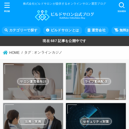
株式会社ビルドサロンが提供するオンラインサロン運営ブログ
MENU
SEARCH
カテゴリーで探す
ビルドサロンとは
運営会社
無料
現在
687
記事を公開中です
タグ : オンラインカジノ
HOME
サロン運営者向け
ライブ動画配信
法務・実務
セキュリティ対策