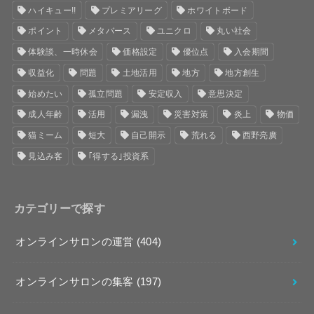
ハイキュー!!
プレミアリーグ
ホワイトボード
ポイント
メタバース
ユニクロ
丸い社会
体験談、一時休会
価格設定
優位点
入会期間
収益化
問題
土地活用
地方
地方創生
始めたい
孤立問題
安定収入
意思決定
成人年齢
活用
漏洩
災害対策
炎上
物価
猫ミーム
短大
自己開示
荒れる
西野亮廣
見込み客
｢得する｣投資系
カテゴリーで探す
オンラインサロンの運営
(404)
オンラインサロンの集客
(197)