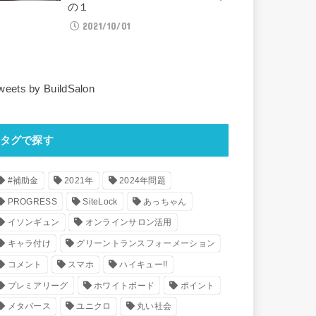
の１
2021/10/01
weets by BuildSalon
タグで探す
#補助金
2021年
2024年問題
PROGRESS
SiteLock
あっちゃん
イソンギュン
オンラインサロン活用
キャラ付け
グリーントランスフォーメーション
コメント
スマホ
ハイキュー!!
プレミアリーグ
ホワイトボード
ポイント
メタバース
ユニクロ
丸い社会