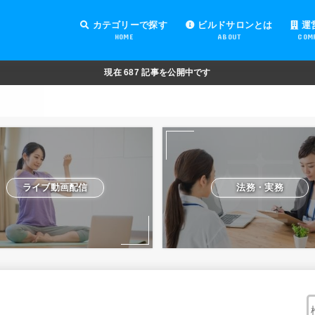
カテゴリーで探す
ビルドサロンとは
運
HOME
ABOUT
COM
オンラインサロンの運営
オンラインサロンの集客
オンラインサロンの紹介
オンラインサロンの活用
法務・実務
ライブ動画配信
動画制作・編集
セキュリティ対策
Facebook運営
会費設定
オンラインサロンの開設準備
道具・機材紹介と解説
NFT
現在
687
記事を公開中です
ライブ動画配信
法務・実務