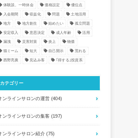
体験談、一時休会
価格設定
優位点
入会期間
収益化
問題
土地活用
地方
地方創生
始めたい
孤立問題
安定収入
意思決定
成人年齢
活用
漏洩
災害対策
炎上
物価
猫ミーム
短大
自己開示
荒れる
西野亮廣
見込み客
｢得する｣投資系
カテゴリー
オンラインサロンの運営
(404)
オンラインサロンの集客
(197)
オンラインサロン紹介
(75)