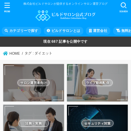
株式会社ビルドサロンが提供するオンラインサロン運営ブログ
MENU
SEARCH
カテゴリーで探す
ビルドサロンとは
運営会社
無料
現在
687
記事を公開中です
タグ : ダイエット
HOME
サロン運営者向け
ライブ動画配信
法務・実務
セキュリティ対策