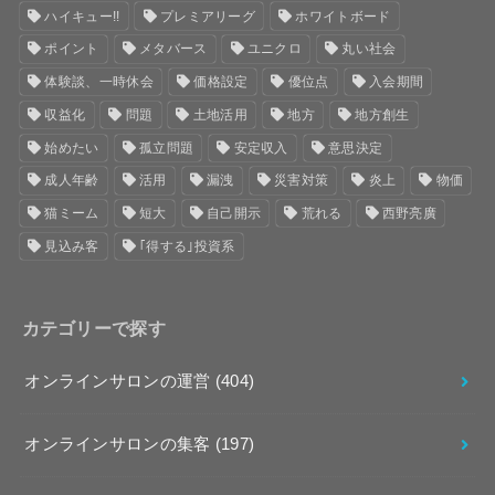
ハイキュー!!
プレミアリーグ
ホワイトボード
ポイント
メタバース
ユニクロ
丸い社会
体験談、一時休会
価格設定
優位点
入会期間
収益化
問題
土地活用
地方
地方創生
始めたい
孤立問題
安定収入
意思決定
成人年齢
活用
漏洩
災害対策
炎上
物価
猫ミーム
短大
自己開示
荒れる
西野亮廣
見込み客
｢得する｣投資系
カテゴリーで探す
オンラインサロンの運営
(404)
オンラインサロンの集客
(197)