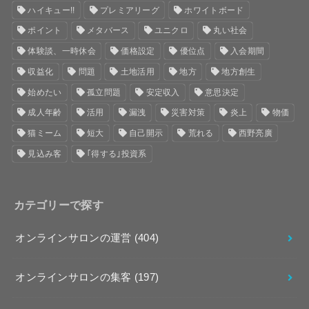
ハイキュー!!
プレミアリーグ
ホワイトボード
ポイント
メタバース
ユニクロ
丸い社会
体験談、一時休会
価格設定
優位点
入会期間
収益化
問題
土地活用
地方
地方創生
始めたい
孤立問題
安定収入
意思決定
成人年齢
活用
漏洩
災害対策
炎上
物価
猫ミーム
短大
自己開示
荒れる
西野亮廣
見込み客
｢得する｣投資系
カテゴリーで探す
オンラインサロンの運営
(404)
オンラインサロンの集客
(197)