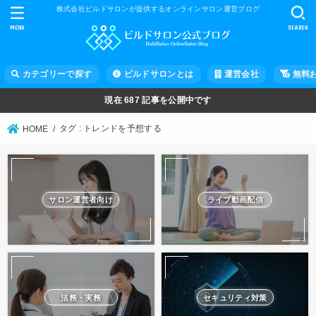
株式会社ビルドサロンが提供するオンラインサロン運営ブログ
MENU
SEARCH
カテゴリーで探す
ビルドサロンとは
運営会社
無料
現在
687
記事を公開中です
タグ : トレンドを予想する
HOME
サロン運営者向け
ライブ動画配信
法務・実務
セキュリティ対策