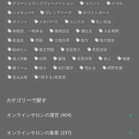
グリーントランスフォーメーション
コメント
スマホ
ハイキュー!!
プレミアリーグ
ホワイトボード
ポイント
メタバース
ユニクロ
丸い社会
体験談、一時休会
価格設定
優位点
入会期間
収益化
問題
土地活用
地方
地方創生
始めたい
孤立問題
安定収入
意思決定
成人年齢
活用
漏洩
災害対策
炎上
物価
猫ミーム
短大
自己開示
荒れる
西野亮廣
見込み客
｢得する｣投資系
カテゴリーで探す
オンラインサロンの運営
(404)
オンラインサロンの集客
(197)