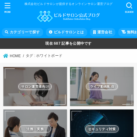
株式会社ビルドサロンが提供するオンラインサロン運営ブログ
MENU
SEARCH
カテゴリーで探す
ビルドサロンとは
運営会社
無料
現在
687
記事を公開中です
タグ : ホワイトボード
HOME
サロン運営者向け
ライブ動画配信
法務・実務
セキュリティ対策