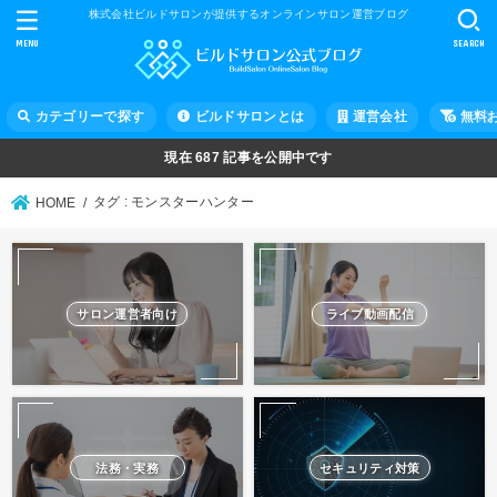
株式会社ビルドサロンが提供するオンラインサロン運営ブログ
MENU
SEARCH
カテゴリーで探す
ビルドサロンとは
運営会社
無料
現在
687
記事を公開中です
タグ : モンスターハンター
HOME
サロン運営者向け
ライブ動画配信
法務・実務
セキュリティ対策