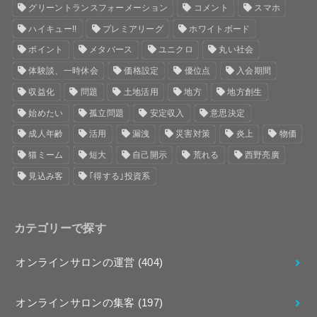
グリーントランスフォーメーション
コメント
スマホ
ハイキュー!!
プレミアリーグ
ホワイトボード
ポイント
メタバース
ユニクロ
丸い社会
体験談、一時休会
価格設定
優位点
入会期間
収益化
問題
土地活用
地方
地方創生
始めたい
孤立問題
安定収入
意思決定
成人年齢
活用
漏洩
災害対策
炎上
物価
猫ミーム
短大
自己開示
荒れる
西野亮廣
見込み客
｢得する｣投資系
カテゴリーで探す
オンラインサロンの運営
(404)
オンラインサロンの集客
(197)