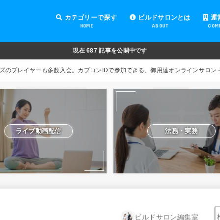
カテゴリーで探す
ビルドサロンとは
運
HOME
ABOUT
COM
オンラインサロンの運営
オンラインサロンの集客
オンラインサロンの紹介
オンラインサロンの活用
法務・実務
ライブ動画配信
動画制作・編集
セキュリティ対策
Facebook運営
会費設定
オンラインサロンの開設準備
道具・機材紹介と解説
NFT
現在
687
記事を公開中です
ズのプレイヤーも多数入会。カプコンIDで参加できる、御用達オンラインサロン
ライブ動画配信
法務・実務
ビルドサロン編集室