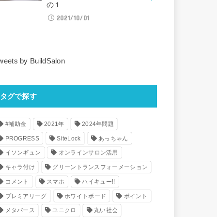
の１
2021/10/01
weets by BuildSalon
タグで探す
#補助金
2021年
2024年問題
PROGRESS
SiteLock
あっちゃん
イソンギュン
オンラインサロン活用
キャラ付け
グリーントランスフォーメーション
コメント
スマホ
ハイキュー!!
プレミアリーグ
ホワイトボード
ポイント
メタバース
ユニクロ
丸い社会