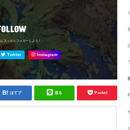
FOLLOW
Twitter
Instagram
はてブ
送る
Pocket