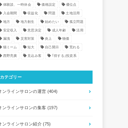
体験談、一時休会
価格設定
優位点
入会期間
収益化
問題
土地活用
地方
地方創生
始めたい
孤立問題
安定収入
意思決定
成人年齢
活用
漏洩
災害対策
炎上
物価
猫ミーム
短大
自己開示
荒れる
西野亮廣
見込み客
｢得する｣投資系
カテゴリー
オンラインサロンの運営
(404)
オンラインサロンの集客
(197)
オンラインサロン紹介
(75)