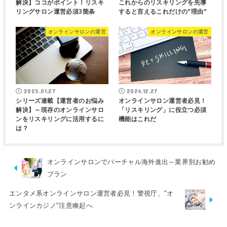
解決】ココがポイント！リスキ
これからのリスキリングを先導
リングサロン運営必須3箇条
すると言えるこれだけの”理由”
オンラインサロンの運営
オンラインサロンの運営
2025.01.27
2024.12.27
シリーズ連載【運営者のお悩み
オンラインサロン運営者必見！
解決】～現存のオンラインサロ
「リスキリング」に役立つ必須
ンをリスキリングに活用するに
機能はこれだ
は？
オンラインサロンでバーチャル海外進出～業界別お勧め
プラン
エンタメ系オンラインサロン運営者必見！警視庁、"オ
ンラインカジノ"注意喚起へ