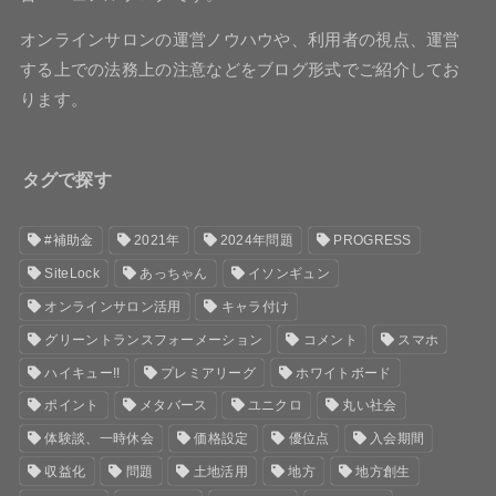
オンラインサロンの運営ノウハウや、利用者の視点、運営
する上での法務上の注意などをブログ形式でご紹介してお
ります。
タグで探す
#補助金
2021年
2024年問題
PROGRESS
SiteLock
あっちゃん
イソンギュン
オンラインサロン活用
キャラ付け
グリーントランスフォーメーション
コメント
スマホ
ハイキュー!!
プレミアリーグ
ホワイトボード
ポイント
メタバース
ユニクロ
丸い社会
体験談、一時休会
価格設定
優位点
入会期間
収益化
問題
土地活用
地方
地方創生