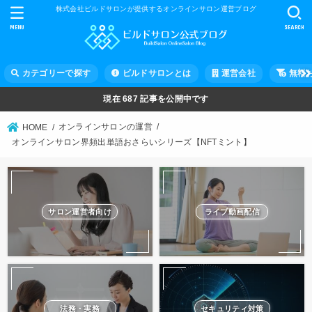
株式会社ビルドサロンが提供するオンラインサロン運営ブログ
MENU
SEARCH
カテゴリーで探す
ビルドサロンとは
運営会社
無料
現在
687
記事を公開中です
オンラインサロンの運営
HOME
オンラインサロン界頻出単語おさらいシリーズ【NFTミント】
サロン運営者向け
ライブ動画配信
法務・実務
セキュリティ対策