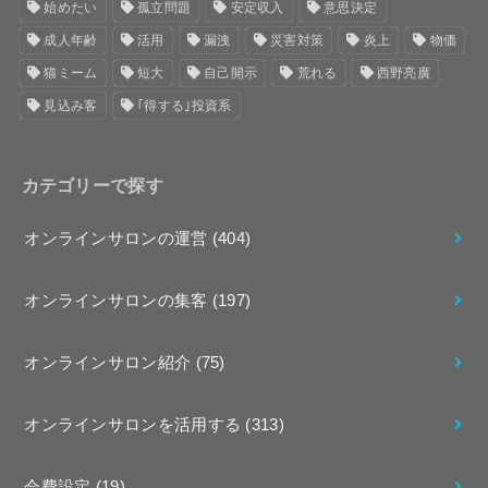
始めたい
孤立問題
安定収入
意思決定
成人年齢
活用
漏洩
災害対策
炎上
物価
猫ミーム
短大
自己開示
荒れる
西野亮廣
見込み客
｢得する｣投資系
カテゴリーで探す
オンラインサロンの運営
(404)
オンラインサロンの集客
(197)
オンラインサロン紹介
(75)
オンラインサロンを活用する
(313)
会費設定
(19)