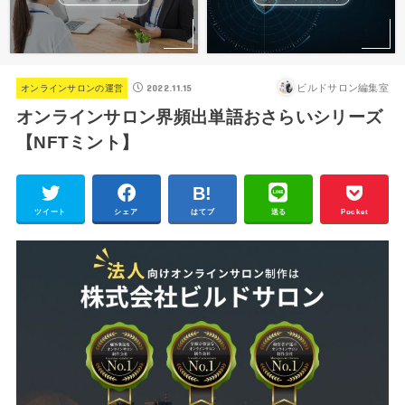
2022.11.15
ビルドサロン編集室
オンラインサロンの運営
オンラインサロン界頻出単語おさらいシリーズ
【NFTミント】
ツイート
シェア
はてブ
送る
Pocket