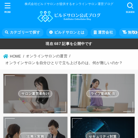
株式会社ビルドサロンが提供するオンラインサロン運営ブログ
MENU
SEARCH
カテゴリーで探す
ビルドサロンとは
運営会社
無料
現在
687
記事を公開中です
オンラインサロンの運営
HOME
オンラインサロンを自分ひとりで立ち上げるのは、何が難しいのか？
サロン運営者向け
ライブ動画配信
法務・実務
セキュリティ対策