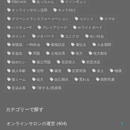
SiteLock
あっちゃん
イソンギュン
オンラインサロン活用
キャラ付け
グリーントランスフォーメーション
コメント
スマホ
ハイキュー!!
プレミアリーグ
ホワイトボード
ポイント
メタバース
ユニクロ
丸い社会
体験談、一時休会
価格設定
優位点
入会期間
収益化
問題
土地活用
地方
地方創生
始めたい
孤立問題
安定収入
意思決定
成人年齢
活用
漏洩
災害対策
炎上
物価
猫ミーム
短大
自己開示
荒れる
西野亮廣
見込み客
｢得する｣投資系
カテゴリーで探す
オンラインサロンの運営
(404)