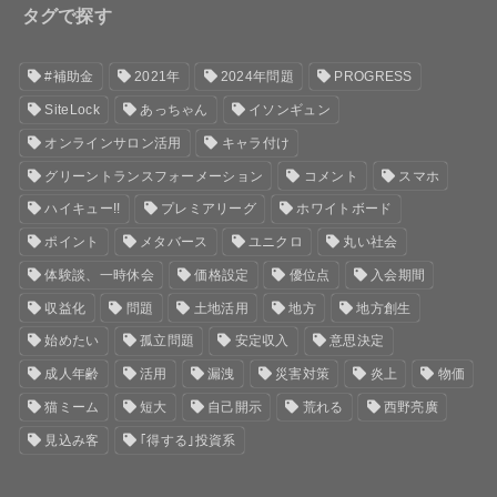
タグで探す
#補助金
2021年
2024年問題
PROGRESS
SiteLock
あっちゃん
イソンギュン
オンラインサロン活用
キャラ付け
グリーントランスフォーメーション
コメント
スマホ
ハイキュー!!
プレミアリーグ
ホワイトボード
ポイント
メタバース
ユニクロ
丸い社会
体験談、一時休会
価格設定
優位点
入会期間
収益化
問題
土地活用
地方
地方創生
始めたい
孤立問題
安定収入
意思決定
成人年齢
活用
漏洩
災害対策
炎上
物価
猫ミーム
短大
自己開示
荒れる
西野亮廣
見込み客
｢得する｣投資系