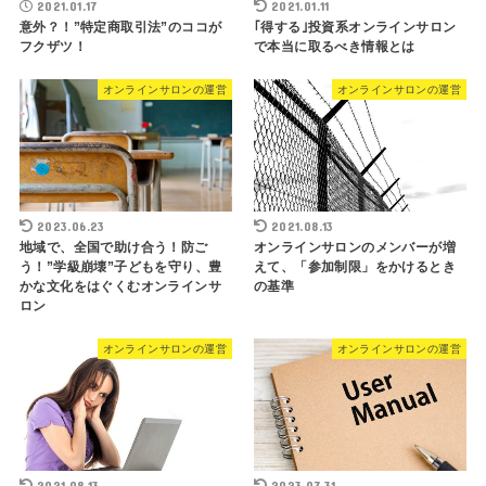
2021.01.17
2021.01.11
意外？！”特定商取引法”のココが
｢得する｣投資系オンラインサロン
フクザツ！
で本当に取るべき情報とは
オンラインサロンの運営
オンラインサロンの運営
2023.06.23
2021.08.13
地域で、全国で助け合う！防ご
オンラインサロンのメンバーが増
う！”学級崩壊”子どもを守り、豊
えて、「参加制限」をかけるとき
かな文化をはぐくむオンラインサ
の基準
ロン
オンラインサロンの運営
オンラインサロンの運営
2021.08.13
2023.07.31