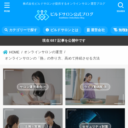
株式会社ビルドサロンが提供するオンラインサロン運営ブログ
MENU
SEARCH
カテゴリーで探す
ビルドサロンとは
運営会社
無料
現在
687
記事を公開中です
オンラインサロンの運営
HOME
オンラインサロンの「熱」の作り方、高めて持続させる方法
サロン運営者向け
ライブ動画配信
法務・実務
セキュリティ対策