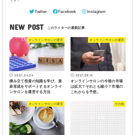
Twitter
Facebook
Instagram
NEW POST
オンラインサロンの運営
オンラインサロンの運営
2023.04.26
2021.08.14
積み立て投資の知識を学び、資
オンラインサロンの今後の市場
産形成をサポートするオンライ
は拡大？それとも縮小？市場の
ンサロンを運営する方法
これからを予想。
オンラインサロンの運営
その他