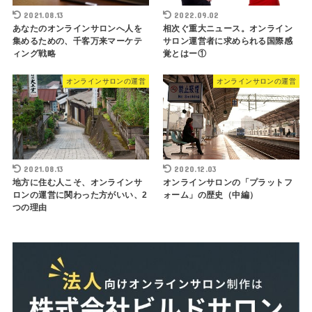
2021.08.13
2022.09.02
あなたのオンラインサロンへ人を
相次ぐ重大ニュース。オンライン
集めるための、千客万来マーケテ
サロン運営者に求められる国際感
ィング戦略
覚とはー①
オンラインサロンの運営
オンラインサロンの運営
2021.08.13
2020.12.03
地方に住む人こそ、オンラインサ
オンラインサロンの「プラットフ
ロンの運営に関わった方がいい、2
ォーム」の歴史（中編）
つの理由