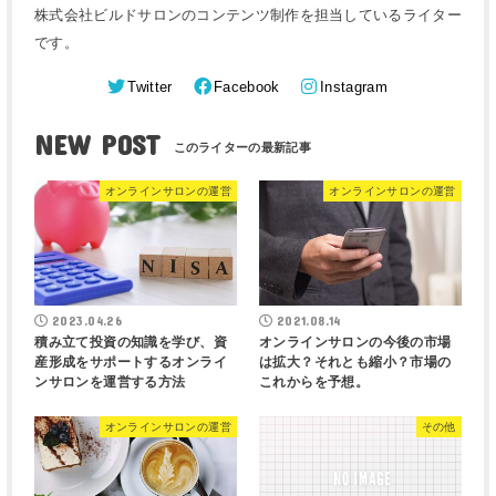
株式会社ビルドサロンのコンテンツ制作を担当しているライター
です。
Twitter
Facebook
Instagram
NEW POST
オンラインサロンの運営
オンラインサロンの運営
2023.04.26
2021.08.14
積み立て投資の知識を学び、資
オンラインサロンの今後の市場
産形成をサポートするオンライ
は拡大？それとも縮小？市場の
ンサロンを運営する方法
これからを予想。
オンラインサロンの運営
その他