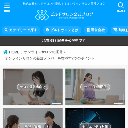
株式会社ビルドサロンが提供するオンラインサロン運営ブログ
MENU
SEARCH
カテゴリーで探す
ビルドサロンとは
運営会社
無料
現在
687
記事を公開中です
オンラインサロンの運営
HOME
オンラインサロンの新規メンバーを増やす2つのポイント
サロン運営者向け
ライブ動画配信
法務・実務
セキュリティ対策