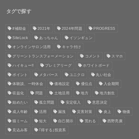
タグで探す
#補助金
2021年
2024年問題
PROGRESS
SiteLock
あっちゃん
イソンギュン
オンラインサロン活用
キャラ付け
グリーントランスフォーメーション
コメント
スマホ
ハイキュー!!
プレミアリーグ
ホワイトボード
ポイント
メタバース
ユニクロ
丸い社会
体験談、一時休会
価格設定
優位点
入会期間
収益化
問題
土地活用
地方
地方創生
始めたい
孤立問題
安定収入
意思決定
成人年齢
活用
漏洩
災害対策
炎上
物価
猫ミーム
短大
自己開示
荒れる
西野亮廣
見込み客
｢得する｣投資系