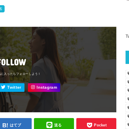
客
T
FOLLOW
Twitter
Instagram
はてブ
送る
Pocket