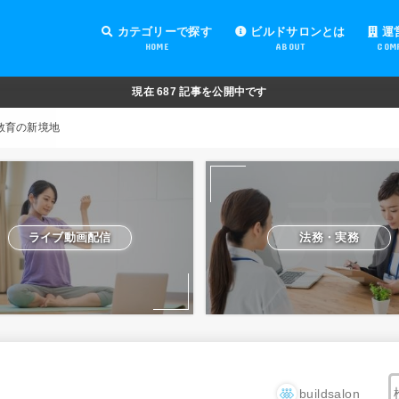
カテゴリーで探す
ビルドサロンとは
運
HOME
ABOUT
COM
オンラインサロンの運営
オンラインサロンの集客
オンラインサロンの紹介
オンラインサロンの活用
法務・実務
ライブ動画配信
動画制作・編集
セキュリティ対策
Facebook運営
会費設定
オンラインサロンの開設準備
道具・機材紹介と解説
NFT
現在
687
記事を公開中です
教育の新境地
ライブ動画配信
法務・実務
buildsalon