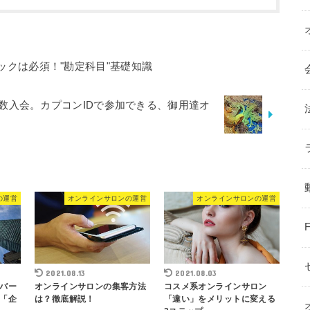
ックは必須！"勘定科目"基礎知識
数入会。カプコンIDで参加できる、御用達オ
の運営
オンラインサロンの運営
オンラインサロンの運営
2021.08.13
2021.08.03
バー
オンラインサロンの集客方法
コスメ系オンラインサロン
「企
は？徹底解説！
「違い」をメリットに変える