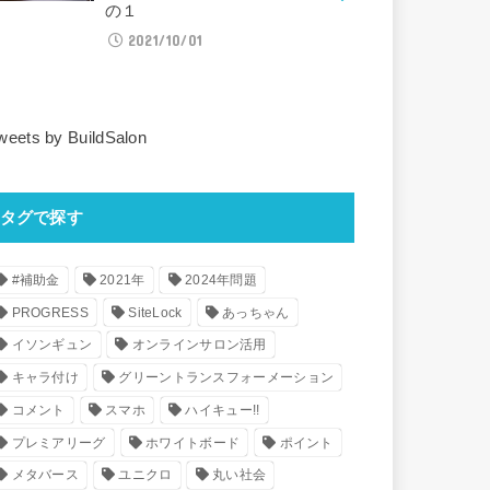
の１
2021/10/01
weets by BuildSalon
タグで探す
#補助金
2021年
2024年問題
PROGRESS
SiteLock
あっちゃん
イソンギュン
オンラインサロン活用
キャラ付け
グリーントランスフォーメーション
コメント
スマホ
ハイキュー!!
プレミアリーグ
ホワイトボード
ポイント
メタバース
ユニクロ
丸い社会