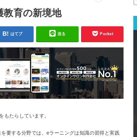
護教育の新境地
はてブ
送る
Pocket
をもたらしています。
性を要する分野では、eラーニングは知識の習得と実践