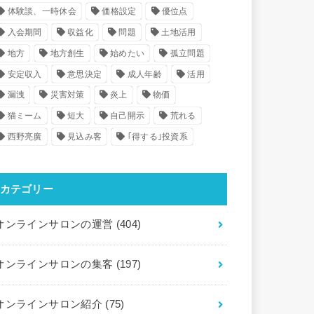
体験談、一時休会
価格設定
優位点
入会期間
収益化
問題
土地活用
地方
地方創生
始めたい
孤立問題
安定収入
意思決定
成人年齢
活用
漏洩
災害対策
炎上
物価
猫ミーム
短大
自己開示
荒れる
西野亮廣
見込み客
｢得する｣投資系
カテゴリー
オンラインサロンの運営
(404)
オンラインサロンの集客
(197)
オンラインサロン紹介
(75)