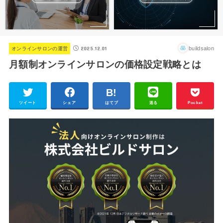
2025.12.01
buildsalon
オンラインサロンの運営
月額制オンラインサロンの価格設定戦略とは
ツイート
シェア
はてブ
送る
Pocket