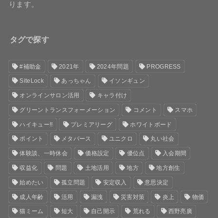
ります。
タグで探す
#補助金
2021年
2024年問題
PROGRESS
SiteLock
あっちゃん
イソンギュン
オンラインサロン活用
キャラ付け
グリーントランスフォーメーション
コメント
スマホ
ハイキュー!!
プレミアリーグ
ホワイトボード
ポイント
メタバース
ユニクロ
丸い社会
体験談、一時休会
価格設定
優位点
入会期間
収益化
問題
土地活用
地方
地方創生
始めたい
孤立問題
安定収入
意思決定
成人年齢
活用
漏洩
災害対策
炎上
物価
猫ミーム
短大
自己開示
荒れる
西野亮廣