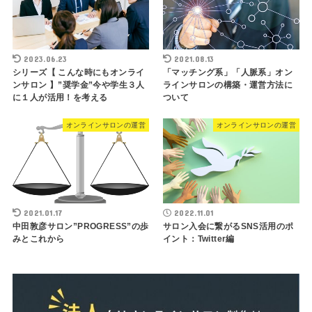
2023.06.23
2021.08.13
シリーズ【 こんな時にもオンライ
「マッチング系」「人脈系」オン
ンサロン 】”奨学金”今や学生３人
ラインサロンの構築・運営方法に
に１人が活用！を考える
ついて
オンラインサロンの運営
オンラインサロンの運営
2021.01.17
2022.11.01
中田敦彦サロン”PROGRESS”の歩
サロン入会に繋がるSNS活用のポ
みとこれから
イント：Twitter編