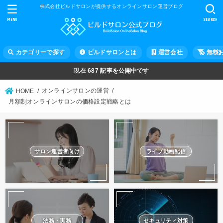
株式会社ビルドサロンが提供するオンラインサロン運営ブログ
MENU
SEARCH
カテゴリーで探す
ビルドサロンとは
運営会社
無料
現在
687
記事を公開中です
オンラインサロンの運営
HOME
月額制オンラインサロンの価格設定戦略とは
サロン運営者向け
ライブ動画配信
法務・実務
セキュリティ対策