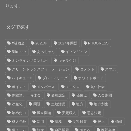
ります。
タグで探す
#補助金
2021年
2024年問題
PROGRESS
SiteLock
あっちゃん
イソンギュン
オンラインサロン活用
キャラ付け
グリーントランスフォーメーション
コメント
スマホ
ハイキュー!!
プレミアリーグ
ホワイトボード
ポイント
メタバース
ユニクロ
丸い社会
体験談、一時休会
価格設定
優位点
入会期間
収益化
問題
土地活用
地方
地方創生
始めたい
孤立問題
安定収入
意思決定
成人年齢
活用
漏洩
災害対策
炎上
物価
猫ミーム
短大
自己開示
荒れる
西野亮廣