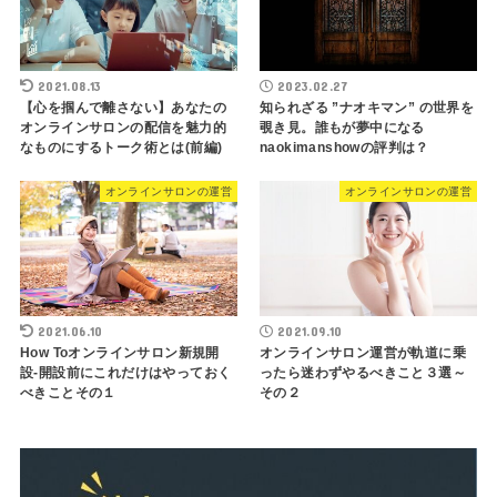
2021.08.13
2023.02.27
【心を掴んで離さない】あなたの
知られざる ”ナオキマン” の世界を
オンラインサロンの配信を魅力的
覗き見。誰もが夢中になる
なものにするトーク術とは(前編)
naokimanshowの評判は？
オンラインサロンの運営
オンラインサロンの運営
2021.06.10
2021.09.10
How Toオンラインサロン新規開
オンラインサロン運営が軌道に乗
設-開設前にこれだけはやっておく
ったら迷わずやるべきこと３選～
べきことその１
その２