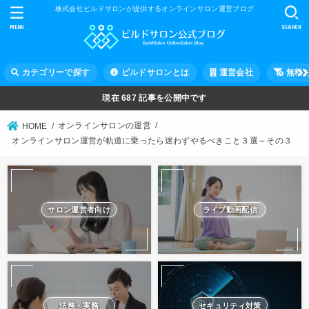
株式会社ビルドサロンが提供するオンラインサロン運営ブログ
MENU
SEARCH
カテゴリーで探す
ビルドサロンとは
運営会社
無料
現在
687
記事を公開中です
オンラインサロンの運営
HOME
オンラインサロン運営が軌道に乗ったら迷わずやるべきこと３選～その３
サロン運営者向け
ライブ動画配信
法務・実務
セキュリティ対策