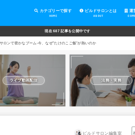
カテゴリーで探す
ビルドサロンとは
運
HOME
ABOUT
COM
オンラインサロンの運営
オンラインサロンの集客
オンラインサロンの紹介
オンラインサロンの活用
法務・実務
ライブ動画配信
動画制作・編集
セキュリティ対策
Facebook運営
会費設定
オンラインサロンの開設準備
道具・機材紹介と解説
NFT
現在
687
記事を公開中です
サロンで密かなブーム-今、なぜ”たけのこご飯”が熱いのか
ライブ動画配信
法務・実務
ビルドサロン編集室