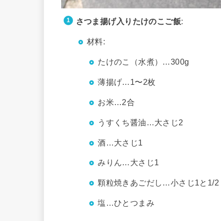
さつま揚げ入りたけのこご飯
:
材料:
たけのこ（水煮）…300g
薄揚げ…1〜2枚
お米…2合
うすくち醤油…大さじ2
酒…大さじ1
みりん…大さじ1
顆粒焼きあごだし…小さじ1と1/
塩…ひとつまみ