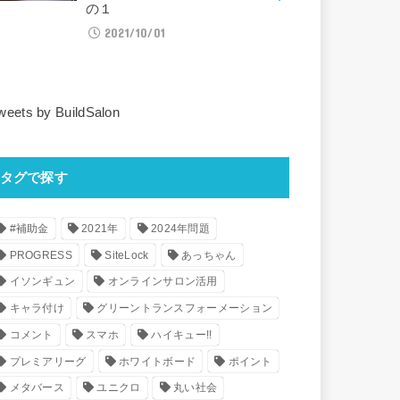
の１
2021/10/01
weets by BuildSalon
タグで探す
#補助金
2021年
2024年問題
PROGRESS
SiteLock
あっちゃん
イソンギュン
オンラインサロン活用
キャラ付け
グリーントランスフォーメーション
コメント
スマホ
ハイキュー!!
プレミアリーグ
ホワイトボード
ポイント
メタバース
ユニクロ
丸い社会