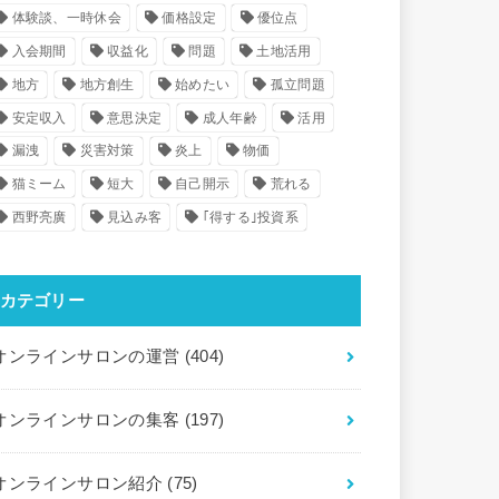
体験談、一時休会
価格設定
優位点
入会期間
収益化
問題
土地活用
地方
地方創生
始めたい
孤立問題
安定収入
意思決定
成人年齢
活用
漏洩
災害対策
炎上
物価
猫ミーム
短大
自己開示
荒れる
西野亮廣
見込み客
｢得する｣投資系
カテゴリー
オンラインサロンの運営
(404)
オンラインサロンの集客
(197)
オンラインサロン紹介
(75)