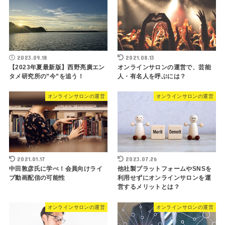
2023.09.18
2021.08.13
【2023年夏最新版】西野亮廣エン
オンラインサロンの運営で、芸能
タメ研究所の”今”を追う！
人・有名人を呼ぶには？
オンラインサロンの運営
オンラインサロンの運営
2021.01.17
2023.07.26
中田敦彦氏に学べ！会員向けライ
他社製プラットフォームやSNSを
ブ動画配信の可能性
利用せずにオンラインサロンを運
営するメリットとは？
オンラインサロンの運営
オンラインサロンの運営