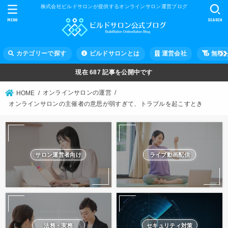
株式会社ビルドサロンが提供するオンラインサロン運営ブログ
MENU
SEARCH
カテゴリーで探す
ビルドサロンとは
運営会社
無料
現在
687
記事を公開中です
オンラインサロンの運営
HOME
オンラインサロンの主催者の意思が弱すぎて、トラブルを起こすとき
サロン運営者向け
ライブ動画配信
法務・実務
セキュリティ対策