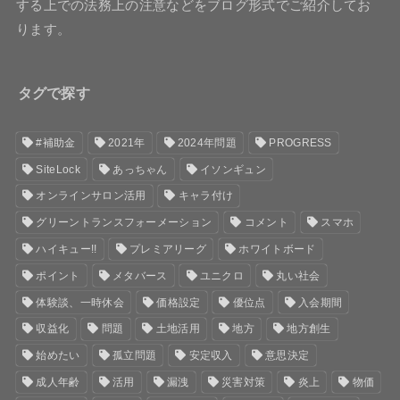
する上での法務上の注意などをブログ形式でご紹介してお
ります。
タグで探す
#補助金
2021年
2024年問題
PROGRESS
SiteLock
あっちゃん
イソンギュン
オンラインサロン活用
キャラ付け
グリーントランスフォーメーション
コメント
スマホ
ハイキュー!!
プレミアリーグ
ホワイトボード
ポイント
メタバース
ユニクロ
丸い社会
体験談、一時休会
価格設定
優位点
入会期間
収益化
問題
土地活用
地方
地方創生
始めたい
孤立問題
安定収入
意思決定
成人年齢
活用
漏洩
災害対策
炎上
物価