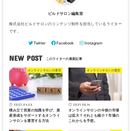
ビルドサロン編集室
株式会社ビルドサロンのコンテンツ制作を担当しているライター
です。
Twitter
Facebook
Instagram
NEW POST
オンラインサロンの運営
オンラインサロンの運営
2023.04.26
2021.08.14
積み立て投資の知識を学び、資
オンラインサロンの今後の市場
産形成をサポートするオンライ
は拡大？それとも縮小？市場の
ンサロンを運営する方法
これからを予想。