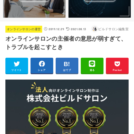
2019.12.29
2021.08.13
ビルドサロン編集室
オンラインサロンの運営
オンラインサロンの主催者の意思が弱すぎて、
トラブルを起こすとき
ツイート
シェア
はてブ
送る
Pocket