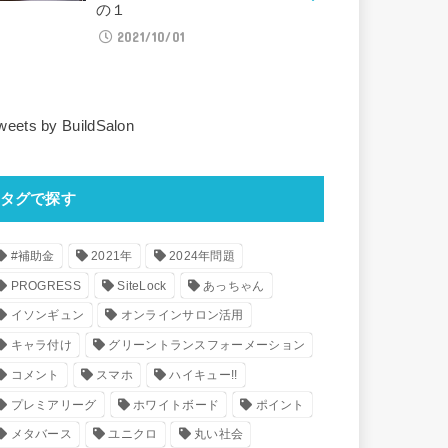
の１
2021/10/01
weets by BuildSalon
タグで探す
#補助金
2021年
2024年問題
PROGRESS
SiteLock
あっちゃん
イソンギュン
オンラインサロン活用
キャラ付け
グリーントランスフォーメーション
コメント
スマホ
ハイキュー!!
プレミアリーグ
ホワイトボード
ポイント
メタバース
ユニクロ
丸い社会