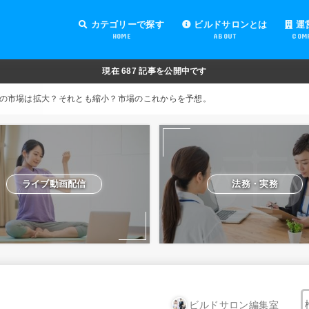
カテゴリーで探す
ビルドサロンとは
運
HOME
ABOUT
COM
オンラインサロンの運営
オンラインサロンの集客
オンラインサロンの紹介
オンラインサロンの活用
法務・実務
ライブ動画配信
動画制作・編集
セキュリティ対策
Facebook運営
会費設定
オンラインサロンの開設準備
道具・機材紹介と解説
NFT
現在
687
記事を公開中です
の市場は拡大？それとも縮小？市場のこれからを予想。
ライブ動画配信
法務・実務
ビルドサロン編集室