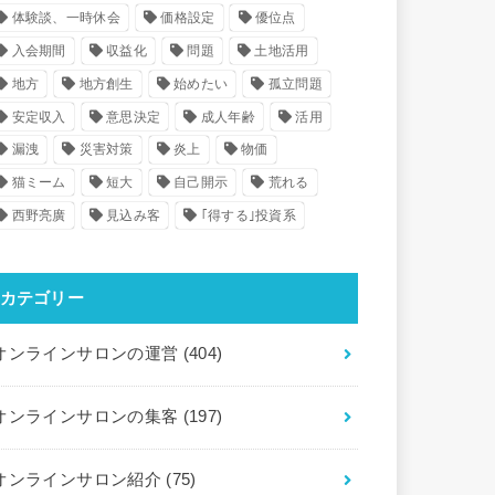
体験談、一時休会
価格設定
優位点
入会期間
収益化
問題
土地活用
地方
地方創生
始めたい
孤立問題
安定収入
意思決定
成人年齢
活用
漏洩
災害対策
炎上
物価
猫ミーム
短大
自己開示
荒れる
西野亮廣
見込み客
｢得する｣投資系
カテゴリー
オンラインサロンの運営
(404)
オンラインサロンの集客
(197)
オンラインサロン紹介
(75)