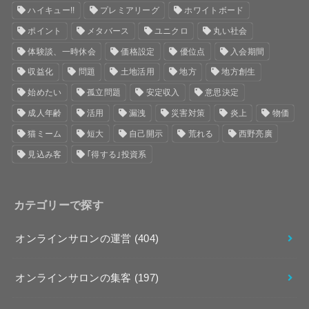
ハイキュー!!
プレミアリーグ
ホワイトボード
ポイント
メタバース
ユニクロ
丸い社会
体験談、一時休会
価格設定
優位点
入会期間
収益化
問題
土地活用
地方
地方創生
始めたい
孤立問題
安定収入
意思決定
成人年齢
活用
漏洩
災害対策
炎上
物価
猫ミーム
短大
自己開示
荒れる
西野亮廣
見込み客
｢得する｣投資系
カテゴリーで探す
オンラインサロンの運営
(404)
オンラインサロンの集客
(197)