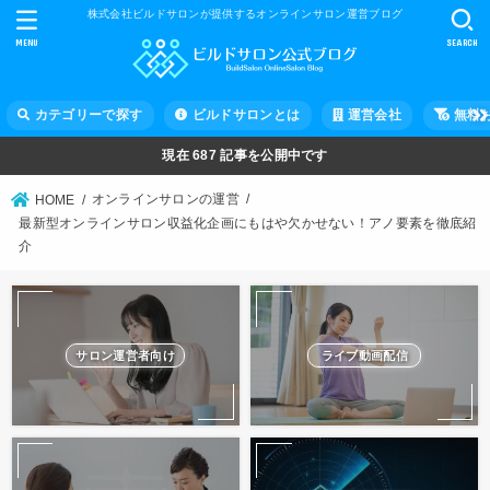
株式会社ビルドサロンが提供するオンラインサロン運営ブログ
MENU
SEARCH
カテゴリーで探す
ビルドサロンとは
運営会社
無料
現在
687
記事を公開中です
オンラインサロンの運営
HOME
最新型オンラインサロン収益化企画にもはや欠かせない！アノ要素を徹底紹
介
サロン運営者向け
ライブ動画配信