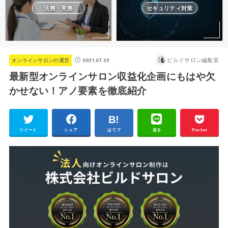
法務・実務
セキュリティ対策
2021.07.22
ビルドサロン編集室
オンラインサロンの運営
最新型オンラインサロン収益化企画にもはや欠
かせない！アノ要素を徹底紹介
ツイート
シェア
はてブ
送る
Pocket