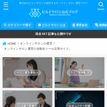
株式会社ビルドサロンが提供するオンラインサロン運営ブログ
MENU
SEARCH
カテゴリーで探す
ビルドサロンとは
運営会社
無料
現在
687
記事を公開中です
オンラインサロンの運営
HOME
オンラインサロン運営の自動化ツール活用ガイド。
サロン運営者向け
ライブ動画配信
法務・実務
セキュリティ対策