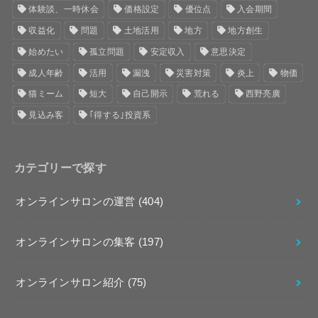
体験談、一時休会
価格設定
優位点
入会期間
収益化
問題
土地活用
地方
地方創生
始めたい
孤立問題
安定収入
意思決定
成人年齢
活用
漏洩
災害対策
炎上
物価
猫ミーム
短大
自己開示
荒れる
西野亮廣
見込み客
｢得する｣投資系
カテゴリーで探す
オンラインサロンの運営
(404)
オンラインサロンの集客
(197)
オンラインサロン紹介
(75)