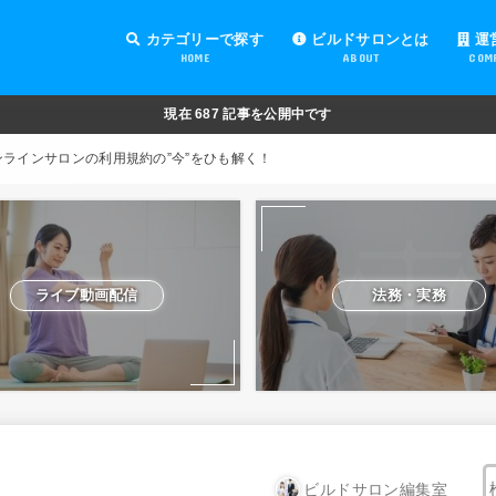
カテゴリーで探す
ビルドサロンとは
運
HOME
ABOUT
COM
オンラインサロンの運営
オンラインサロンの集客
オンラインサロンの紹介
オンラインサロンの活用
法務・実務
ライブ動画配信
動画制作・編集
セキュリティ対策
Facebook運営
会費設定
オンラインサロンの開設準備
道具・機材紹介と解説
NFT
現在
687
記事を公開中です
ンラインサロンの利用規約の”今”をひも解く！
ライブ動画配信
法務・実務
ビルドサロン編集室