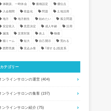
体験談、一時休会
価格設定
優位点
入会期間
収益化
問題
土地活用
地方
地方創生
始めたい
孤立問題
安定収入
意思決定
成人年齢
活用
漏洩
災害対策
炎上
物価
猫ミーム
短大
自己開示
荒れる
西野亮廣
見込み客
｢得する｣投資系
カテゴリー
オンラインサロンの運営
(404)
オンラインサロンの集客
(197)
オンラインサロン紹介
(75)