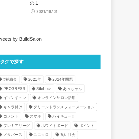
の１
2021/10/01
weets by BuildSalon
タグで探す
#補助金
2021年
2024年問題
PROGRESS
SiteLock
あっちゃん
イソンギュン
オンラインサロン活用
キャラ付け
グリーントランスフォーメーション
コメント
スマホ
ハイキュー!!
プレミアリーグ
ホワイトボード
ポイント
メタバース
ユニクロ
丸い社会