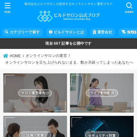
株式会社ビルドサロンが提供するオンラインサロン運営ブログ
MENU
SEARCH
カテゴリーで探す
ビルドサロンとは
運営会社
無料
現在
687
記事を公開中です
オンラインサロンの運営
HOME
オンラインサロンを立ち上げられないまま、数か月経ってしまったあなたへ
サロン運営者向け
ライブ動画配信
法務・実務
セキュリティ対策