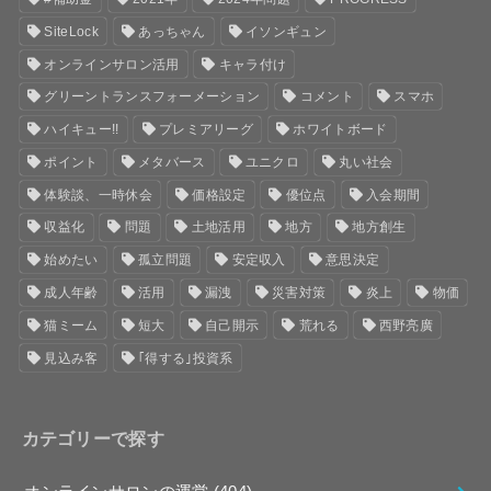
SiteLock
あっちゃん
イソンギュン
オンラインサロン活用
キャラ付け
グリーントランスフォーメーション
コメント
スマホ
ハイキュー!!
プレミアリーグ
ホワイトボード
ポイント
メタバース
ユニクロ
丸い社会
体験談、一時休会
価格設定
優位点
入会期間
収益化
問題
土地活用
地方
地方創生
始めたい
孤立問題
安定収入
意思決定
成人年齢
活用
漏洩
災害対策
炎上
物価
猫ミーム
短大
自己開示
荒れる
西野亮廣
見込み客
｢得する｣投資系
カテゴリーで探す