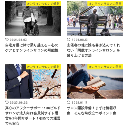
オンラインサロンの運営
オンラインサロンの運営
2021.08.03
2021.08.13
自宅介護は絆で乗り越える～心の
主催者の他に誰も書き込んでくれ
ケアとオンラインサロンの可能性
ない「閑散オンラインサロン」を
盛り上げる方法
オンラインサロンの運営
オンラインサロンの運営
2023.06.22
2021.01.17
真心のアフターサポート: ㈱ビルド
サロン開設準備！まずは情報収
サロンが法人向け会員制サイト運
集…そんな時役立つポイント集
営を1年間サポート！初めての運営
でも安心