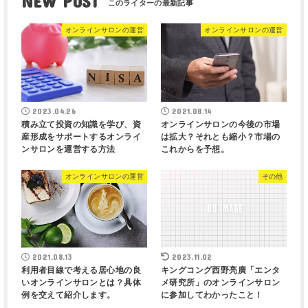
NEW POST
オンラインサロンの運営
オンラインサロンの運営
2023.04.26
2021.08.14
積み立て投資の知識を学び、資
オンラインサロンの今後の市場
産形成をサポートするオンライ
は拡大？それとも縮小？市場の
ンサロンを運営する方法
これからを予想。
オンラインサロンの運営
その他
2021.08.13
2023.11.02
利用者目線で考える居心地の良
キングコング西野亮廣「エンタ
いオンラインサロンとは？具体
メ研究所」のオンラインサロン
例を交えて紹介します。
に参加してわかったこと！