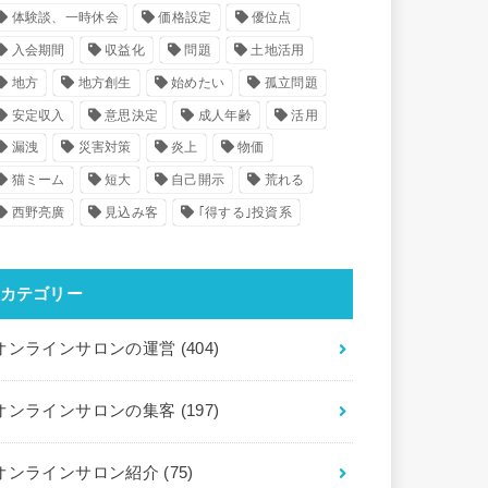
体験談、一時休会
価格設定
優位点
入会期間
収益化
問題
土地活用
地方
地方創生
始めたい
孤立問題
安定収入
意思決定
成人年齢
活用
漏洩
災害対策
炎上
物価
猫ミーム
短大
自己開示
荒れる
西野亮廣
見込み客
｢得する｣投資系
カテゴリー
オンラインサロンの運営
(404)
オンラインサロンの集客
(197)
オンラインサロン紹介
(75)