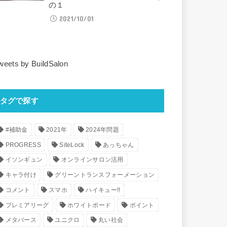
の１
2021/10/01
weets by BuildSalon
タグで探す
#補助金
2021年
2024年問題
PROGRESS
SiteLock
あっちゃん
イソンギュン
オンラインサロン活用
キャラ付け
グリーントランスフォーメーション
コメント
スマホ
ハイキュー!!
プレミアリーグ
ホワイトボード
ポイント
メタバース
ユニクロ
丸い社会