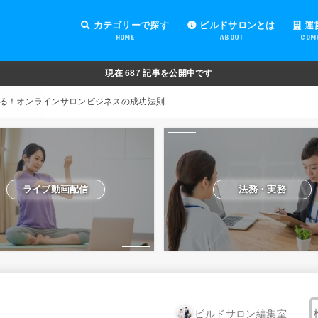
カテゴリーで探す
ビルドサロンとは
運
HOME
ABOUT
COM
オンラインサロンの運営
オンラインサロンの集客
オンラインサロンの紹介
オンラインサロンの活用
法務・実務
ライブ動画配信
動画制作・編集
セキュリティ対策
Facebook運営
会費設定
オンラインサロンの開設準備
道具・機材紹介と解説
NFT
現在
687
記事を公開中です
る！オンラインサロンビジネスの成功法則
ライブ動画配信
法務・実務
ビルドサロン編集室