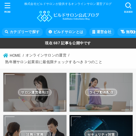
株式会社ビルドサロンが提供するオンラインサロン運営ブログ
MENU
SEARCH
カテゴリーで探す
ビルドサロンとは
運営会社
無料
現在
687
記事を公開中です
オンラインサロンの運営
HOME
熟年層サロン起業前に最低限チェックするべき３つのこと
サロン運営者向け
ライブ動画配信
法務・実務
セキュリティ対策