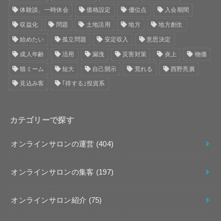
体験談、一時休会
価格設定
優位点
入会期間
収益化
問題
土地活用
地方
地方創生
始めたい
孤立問題
安定収入
意思決定
成人年齢
活用
漏洩
災害対策
炎上
物価
猫ミーム
短大
自己開示
荒れる
西野亮廣
見込み客
｢得する｣投資系
カテゴリーで探す
オンラインサロンの運営
(404)
オンラインサロンの集客
(197)
オンラインサロン紹介
(75)