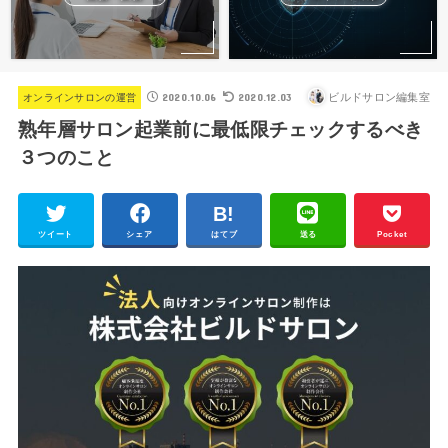
2020.10.06
2020.12.03
ビルドサロン編集室
オンラインサロンの運営
熟年層サロン起業前に最低限チェックするべき
３つのこと
ツイート
シェア
はてブ
送る
Pocket