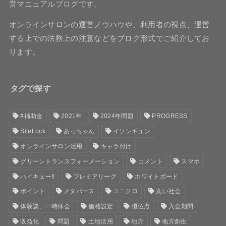
営マニュアルブログです。
オンラインサロンの運営ノウハウや、利用者の視点、運営
する上での法務上の注意などをブログ形式でご紹介してお
ります。
タグで探す
#補助金
2021年
2024年問題
PROGRESS
SiteLock
あっちゃん
イソンギュン
オンラインサロン活用
キャラ付け
グリーントランスフォーメーション
コメント
スマホ
ハイキュー!!
プレミアリーグ
ホワイトボード
ポイント
メタバース
ユニクロ
丸い社会
体験談、一時休会
価格設定
優位点
入会期間
収益化
問題
土地活用
地方
地方創生