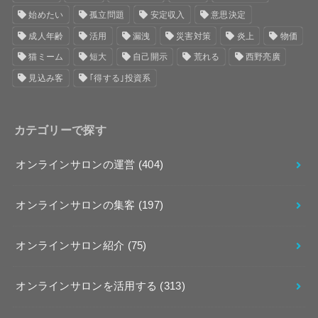
始めたい
孤立問題
安定収入
意思決定
成人年齢
活用
漏洩
災害対策
炎上
物価
猫ミーム
短大
自己開示
荒れる
西野亮廣
見込み客
｢得する｣投資系
カテゴリーで探す
オンラインサロンの運営
(404)
オンラインサロンの集客
(197)
オンラインサロン紹介
(75)
オンラインサロンを活用する
(313)