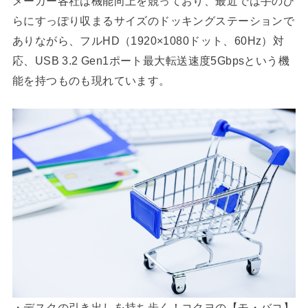
メーカー各社は機能向上を競っており、最近では手のひ
らにすっぽり収まるサイズのドッキングステーションで
ありながら、フルHD（1920×1080ドット、60Hz）対
応、USB 3.2 Gen1ポート最大転送速度5Gbpsという機
能を持つものも現れています。
・デスクの引き出しを持ち歩く！コクヨの【モ・バコ】