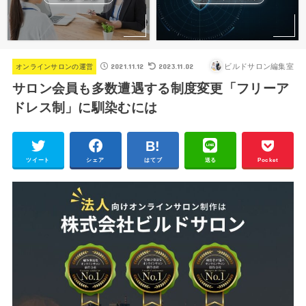
2021.11.12
2023.11.02
ビルドサロン編集室
オンラインサロンの運営
サロン会員も多数遭遇する制度変更「フリーア
ドレス制」に馴染むには
ツイート
シェア
はてブ
送る
Pocket