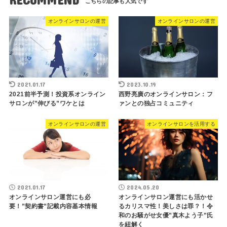
オンラインサロンの運営
オンラインサロンの運営
2021.01.17
2023.10.19
2021前半予測！投資系オンライン
西野亮廣のオンラインサロン：フ
サロンが”伸びる”ワケとは
ァンとの独占コミュニティ
オンラインサロンの運営
オンラインサロンを活用する
2021.01.17
2024.05.20
オンラインサロン運営にも必
オンラインサロン運営にも活かせ
要！”契約書”記載内容基本情報
るカリスマ性！美しさは罪？！令
和のお騒がせ女優”真木よう子”氏
を紐解く