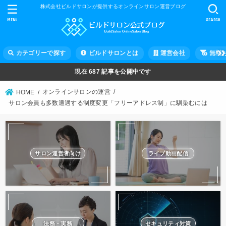
株式会社ビルドサロンが提供するオンラインサロン運営ブログ
MENU
SEARCH
カテゴリーで探す
ビルドサロンとは
運営会社
無料
現在
687
記事を公開中です
オンラインサロンの運営
HOME
サロン会員も多数遭遇する制度変更「フリーアドレス制」に馴染むには
サロン運営者向け
ライブ動画配信
法務・実務
セキュリティ対策