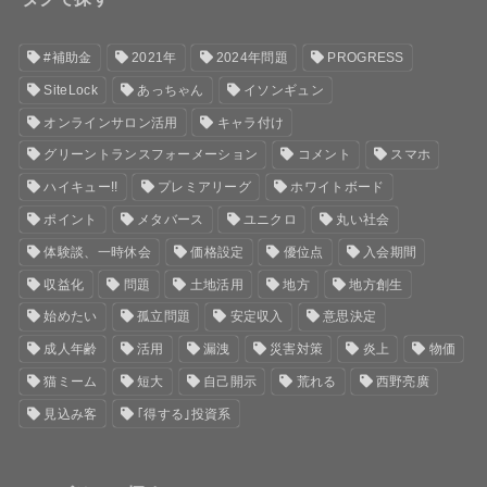
#補助金
2021年
2024年問題
PROGRESS
SiteLock
あっちゃん
イソンギュン
オンラインサロン活用
キャラ付け
グリーントランスフォーメーション
コメント
スマホ
ハイキュー!!
プレミアリーグ
ホワイトボード
ポイント
メタバース
ユニクロ
丸い社会
体験談、一時休会
価格設定
優位点
入会期間
収益化
問題
土地活用
地方
地方創生
始めたい
孤立問題
安定収入
意思決定
成人年齢
活用
漏洩
災害対策
炎上
物価
猫ミーム
短大
自己開示
荒れる
西野亮廣
見込み客
｢得する｣投資系