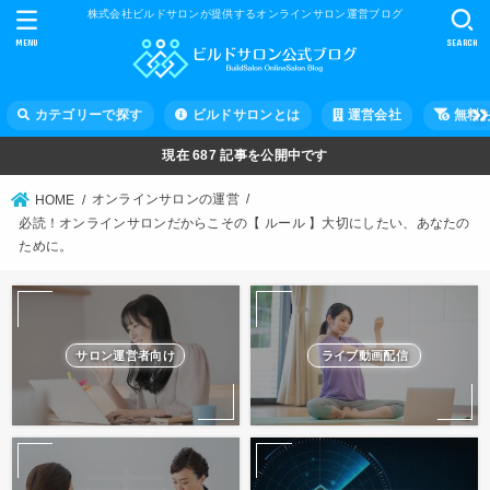
株式会社ビルドサロンが提供するオンラインサロン運営ブログ
MENU
SEARCH
カテゴリーで探す
ビルドサロンとは
運営会社
無料
現在
687
記事を公開中です
オンラインサロンの運営
HOME
必読！オンラインサロンだからこその【 ルール 】大切にしたい、あなたの
ために。
サロン運営者向け
ライブ動画配信