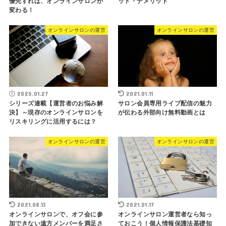
優先すれば、オンラインサロンが
ット・デメリット
変わる！
オンラインサロンの運営
オンラインサロンの運営
2025.01.27
2021.01.11
シリーズ連載【運営者のお悩み解
サロン会員専用ライブ配信の魅力
決】～現存のオンラインサロンを
が伝わる外部向け無料動画とは
リスキリングに活用するには？
オンラインサロンの運営
オンラインサロンの運営
2021.08.13
2021.01.17
オンラインサロンで、オフ会に参
オンラインサロン運営者なら知っ
加できない遠方メンバーを満足さ
ておこう！個人情報保護法基礎知