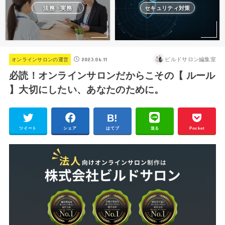
法務・実務
セキュリティ対策
2023.06.11
ビルドサロン編集室
オンラインサロンの運営
必読！オンラインサロンだからこその【 ルール
】大切にしたい、あなたのために。
ツイート
シェア
はてブ
送る
Pocket