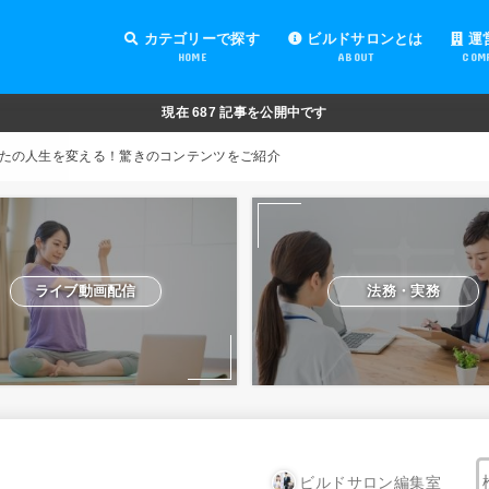
カテゴリーで探す
ビルドサロンとは
運
HOME
ABOUT
COM
オンラインサロンの運営
オンラインサロンの集客
オンラインサロンの紹介
オンラインサロンの活用
法務・実務
ライブ動画配信
動画制作・編集
セキュリティ対策
Facebook運営
会費設定
オンラインサロンの開設準備
道具・機材紹介と解説
NFT
現在
687
記事を公開中です
たの人生を変える！驚きのコンテンツをご紹介
ライブ動画配信
法務・実務
ビルドサロン編集室