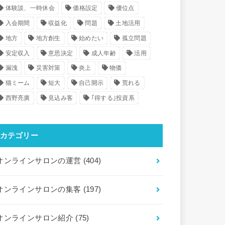
体験談、一時休会
価格設定
優位点
入会期間
収益化
問題
土地活用
地方
地方創生
始めたい
孤立問題
安定収入
意思決定
成人年齢
活用
漏洩
災害対策
炎上
物価
猫ミーム
短大
自己開示
荒れる
西野亮廣
見込み客
｢得する｣投資系
カテゴリー
オンラインサロンの運営
(404)
オンラインサロンの集客
(197)
オンラインサロン紹介
(75)