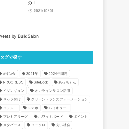
の１
2021/10/01
weets by BuildSalon
タグで探す
#補助金
2021年
2024年問題
PROGRESS
SiteLock
あっちゃん
イソンギュン
オンラインサロン活用
キャラ付け
グリーントランスフォーメーション
コメント
スマホ
ハイキュー!!
プレミアリーグ
ホワイトボード
ポイント
メタバース
ユニクロ
丸い社会