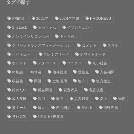
タグで探す
#補助金
2021年
2024年問題
PROGRESS
SiteLock
あっちゃん
イソンギュン
オンラインサロン活用
キャラ付け
グリーントランスフォーメーション
コメント
スマホ
ハイキュー!!
プレミアリーグ
ホワイトボード
ポイント
メタバース
ユニクロ
丸い社会
体験談、一時休会
価格設定
優位点
入会期間
収益化
問題
土地活用
地方
地方創生
始めたい
孤立問題
安定収入
意思決定
成人年齢
活用
漏洩
災害対策
炎上
物価
猫ミーム
短大
自己開示
荒れる
西野亮廣
見込み客
｢得する｣投資系