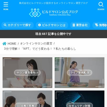
株式会社ビルドサロンが提供するオンラインサロン運営ブログ
MENU
SEARCH
カテゴリーで探す
ビルドサロンとは
運営会社
無料
現在
687
記事を公開中です
オンラインサロンの運営
HOME
3分で理解！「NFT」でどう変わる！？私たちの暮らし
サロン運営者向け
ライブ動画配信
法務・実務
セキュリティ対策