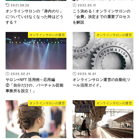
2021.08.30
2023.05.11
オンラインサロンの「身内のり」
こう決める！オンラインサロンの
についていけなくなった時はどう
「会費」決定までの重要プロセス
する？
を解説
オンラインサロンの運営
オンラインサロンの運営
2022.02.21
2025.10.01
サロン×NFT 活用例～応用編
オンラインサロン運営の自動化ツ
②「自分だけの、バーチャル芸能
ール活用ガイド。
事務所を設立！」
オンラインサロンの運営
オンラインサロンの運営