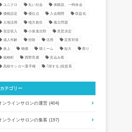
ユニクロ
丸い社会
体験談、一時休会
価格設定
優位点
入会期間
収益化
土地活用
地方創生
孤立問題
安定収入
小泉進次郎
意思決定
成人年齢
控除
活用
災害対策
炎上
物価
猫ミーム
短大
祭り
箱根町
西野亮廣
見込み客
高校サッカー選手権
｢得する｣投資系
カテゴリー
オンラインサロンの運営
(404)
オンラインサロンの集客
(197)