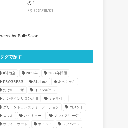
の１
2021/10/01
weets by BuildSalon
タグで探す
#補助金
2021年
2024年問題
PROGRESS
SiteLock
あっちゃん
たけのこご飯
イソンギュン
オンラインサロン活用
キャラ付け
グリーントランスフォーメーション
コメント
スマホ
ハイキュー!!
プレミアリーグ
ホワイトボード
ポイント
メタバース