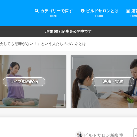
カテゴリーで探す
ビルドサロンとは
運
HOME
ABOUT
COM
オンラインサロンの運営
オンラインサロンの集客
オンラインサロンの紹介
オンラインサロンの活用
法務・実務
ライブ動画配信
動画制作・編集
セキュリティ対策
Facebook運営
会費設定
オンラインサロンの開設準備
道具・機材紹介と解説
NFT
現在
687
記事を公開中です
会しても意味がない！」という人たちのホンネとは
ライブ動画配信
法務・実務
ビルドサロン編集室