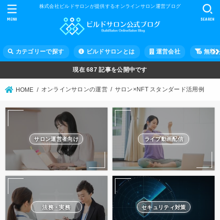
株式会社ビルドサロンが提供するオンラインサロン運営ブログ
MENU
SEARCH
カテゴリーで探す
ビルドサロンとは
運営会社
無料
現在
687
記事を公開中です
オンラインサロンの運営
サロン×NFT スタンダード活用例
HOME
サロン運営者向け
ライブ動画配信
法務・実務
セキュリティ対策