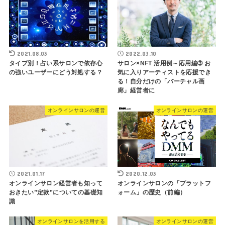
2021.08.03
2022.03.10
タイプ別！占い系サロンで依存心
サロン×NFT 活用例～応用編➂ お
の強いユーザーにどう対処する？
気に入りアーティストを応援でき
る！自分だけの「バーチャル画
廊」経営者に
オンラインサロンの運営
オンラインサロンの運営
2021.01.17
2020.12.03
オンラインサロン経営者も知って
オンラインサロンの「プラットフ
おきたい”定款”についての基礎知
ォーム」の歴史（前編）
識
オンラインサロンを活用する
オンラインサロンの運営