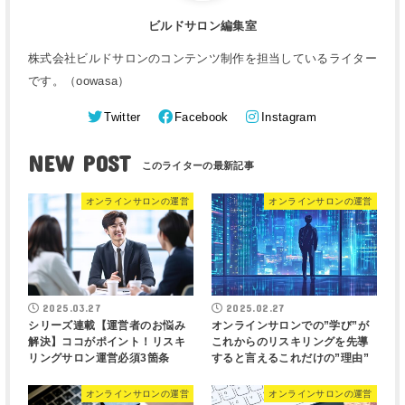
ビルドサロン編集室
株式会社ビルドサロンのコンテンツ制作を担当しているライター
です。（oowasa）
Twitter
Facebook
Instagram
NEW POST
オンラインサロンの運営
オンラインサロンの運営
2025.03.27
2025.02.27
シリーズ連載【運営者のお悩み
オンラインサロンでの”学び”が
解決】ココがポイント！リスキ
これからのリスキリングを先導
リングサロン運営必須3箇条
すると言えるこれだけの”理由”
オンラインサロンの運営
オンラインサロンの運営