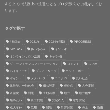
する上での法務上の注意などをブログ形式でご紹介してお
ります。
タグで探す
#補助金
2021年
2024年問題
PROGRESS
SiteLock
あっちゃん
イソンギュン
オンラインサロン活用
キャラ付け
グリーントランスフォーメーション
コメント
スマホ
ハイキュー!!
プレミアリーグ
ホワイトボード
ポイント
メタバース
ユニクロ
丸い社会
体験談、一時休会
価格設定
優位点
入会期間
収益化
問題
土地活用
地方
地方創生
始めたい
孤立問題
安定収入
意思決定
成人年齢
活用
漏洩
災害対策
炎上
物価