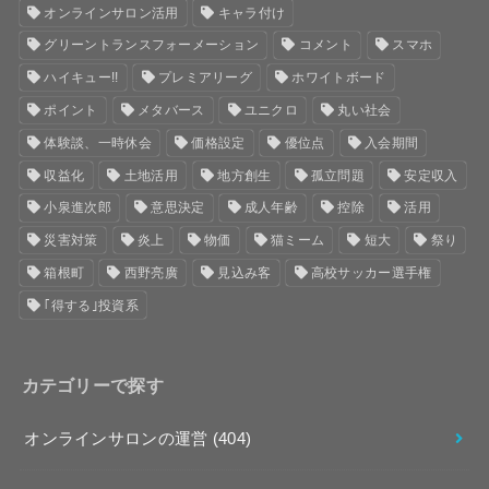
オンラインサロン活用
キャラ付け
グリーントランスフォーメーション
コメント
スマホ
ハイキュー!!
プレミアリーグ
ホワイトボード
ポイント
メタバース
ユニクロ
丸い社会
体験談、一時休会
価格設定
優位点
入会期間
収益化
土地活用
地方創生
孤立問題
安定収入
小泉進次郎
意思決定
成人年齢
控除
活用
災害対策
炎上
物価
猫ミーム
短大
祭り
箱根町
西野亮廣
見込み客
高校サッカー選手権
｢得する｣投資系
カテゴリーで探す
オンラインサロンの運営
(404)