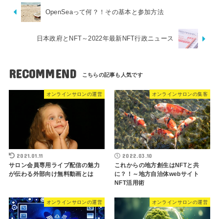
OpenSeaって何？！その基本と参加方法
日本政府とNFT～2022年最新NFT行政ニュース
RECOMMEND
オンラインサロンの運営
オンラインサロンの集客
2021.01.11
2022.03.10
サロン会員専用ライブ配信の魅力
これからの地方創生はNFTと共
が伝わる外部向け無料動画とは
に？！～地方自治体webサイト
NFT活用術
オンラインサロンの運営
オンラインサロンの運営