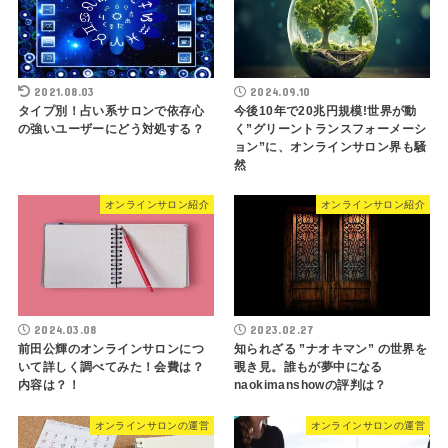
2021.08.03
2024.09.10
タイプ別！占い系サロンで依存心
今後10年で20兆円規模!世界が動
の強いユーザーにどう対処する？
く”グリーントランスフォーメーシ
ョン”に、オンラインサロン界も騒
然
オンラインサロン紹介
オンラインサロン紹介
2024.03.08
2023.02.27
前田公輝のオンラインサロンにつ
知られざる ”ナオキマン” の世界を
いて詳しく調べてみた！会費は？
覗き見。誰もが夢中になる
内容は？！
naokimanshowの評判は？
オンラインサロンの運営
オンラインサロンの運営