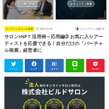
法務・実務
セキュリティ対策
2022.03.10
ビルドサロン編集室
オンラインサロンの集客
サロン×NFT 活用例～応用編➂ お気に入りアー
ティストを応援できる！自分だけの「バーチャ
ル画廊」経営者に
ツイート
シェア
はてブ
送る
Pocket