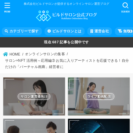
株式会社ビルドサロンが提供するオンラインサロン運営ブログ
MENU
SEARCH
カテゴリーで探す
ビルドサロンとは
運営会社
無料
現在
687
記事を公開中です
オンラインサロンの集客
HOME
サロン×NFT 活用例～応用編➂ お気に入りアーティストを応援できる！自分
だけの「バーチャル画廊」経営者に
サロン運営者向け
ライブ動画配信