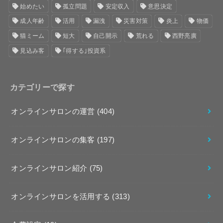
始めたい
孤立問題
安定収入
意思決定
成人年齢
活用
漏洩
災害対策
炎上
物価
猫ミーム
短大
自己開示
荒れる
西野亮廣
見込み客
｢得する｣投資系
カテゴリーで探す
オンラインサロンの運営
(404)
オンラインサロンの集客
(197)
オンラインサロン紹介
(75)
オンラインサロンを活用する
(313)