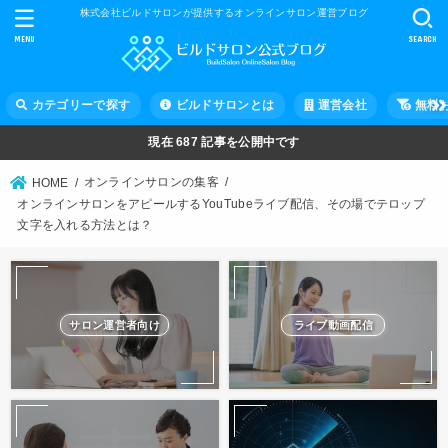
株式会社ビルドサロンが提供するオンラインサロン運営ブログ
MENU
SEARCH
カテゴリーで探す
ビルドサロンとは
運営会社
無料
現在
687
記事を公開中です
オンラインサロンの集客
HOME
オンラインサロンをアピールするYouTubeライブ配信、その場でテロップ
文字を入れる方法とは？
サロン運営者向け
ライブ動画配信