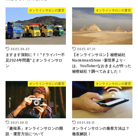
オンラインサロンの運営
オンラインサロンの運営
2023.06.23
2023.07.31
ますます深刻に？！”ドライバー不
【オンラインサロン】秘密結社
足2024年問題”とオンラインサロ
NaokimanShow ｰ新世界よりｰ
ン
は、YouTuberなおきまんが作った
秘密結社？調べてみました！
オンラインサロンの運営
オンラインサロンの運営
2021.08.13
2021.08.13
「趣味系」オンラインサロンの開
オンラインサロンの集客方法は？
設・運営方法について
徹底解説！