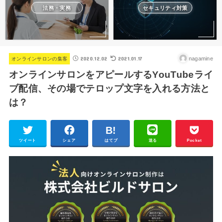
法務・実務
セキュリティ対策
2020.12.02
2021.01.17
nagamine
オンラインサロンの集客
オンラインサロンをアピールするYouTubeライ
ブ配信、その場でテロップ文字を入れる方法と
は？
ツイート
シェア
はてブ
送る
Pocket