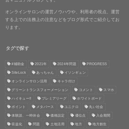
オンラインサロンの運営ノウハウや、利用者の視点、運営
する上での法務上の注意などをブログ形式でご紹介してお
ります。
タグで探す
#補助金
2021年
2024年問題
PROGRESS
SiteLock
あっちゃん
イソンギュン
オンラインサロン活用
キャラ付け
グリーントランスフォーメーション
コメント
スマホ
ハイキュー!!
プレミアリーグ
ホワイトボード
ポイント
メタバース
ユニクロ
丸い社会
体験談、一時休会
価格設定
優位点
入会期間
収益化
問題
土地活用
地方
地方創生