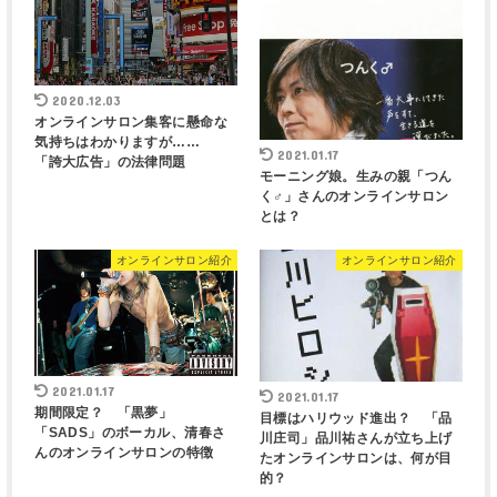
2020.12.03
オンラインサロン集客に懸命な
気持ちはわかりますが……
2021.01.17
「誇大広告」の法律問題
モーニング娘。生みの親「つん
く♂」さんのオンラインサロン
とは？
オンラインサロン紹介
オンラインサロン紹介
2021.01.17
2021.01.17
期間限定？ 「黒夢」
目標はハリウッド進出？ 「品
「SADS」のボーカル、清春さ
川庄司」品川祐さんが立ち上げ
んのオンラインサロンの特徴
たオンラインサロンは、何が目
的？