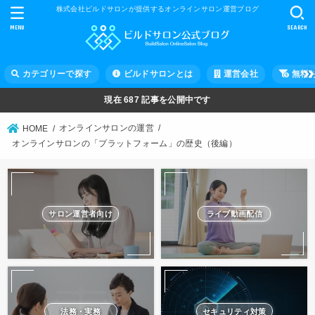
株式会社ビルドサロンが提供するオンラインサロン運営ブログ
MENU
SEARCH
カテゴリーで探す
ビルドサロンとは
運営会社
無料
現在
687
記事を公開中です
オンラインサロンの運営
HOME
オンラインサロンの「プラットフォーム」の歴史（後編）
サロン運営者向け
ライブ動画配信
法務・実務
セキュリティ対策