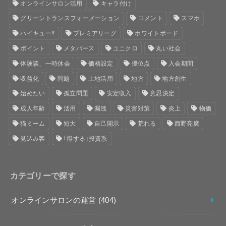
オンラインサロン活用
キャラ付け
グリーントランスフォーメーション
コメント
スマホ
ハイキュー!!
プレミアリーグ
ホワイトボード
ポイント
メタバース
ユニクロ
丸い社会
体験談、一時休会
価格設定
優位点
入会期間
収益化
問題
土地活用
地方
地方創生
始めたい
孤立問題
安定収入
意思決定
成人年齢
活用
漏洩
災害対策
炎上
物価
猫ミーム
短大
自己開示
荒れる
西野亮廣
見込み客
｢得する｣投資系
カテゴリーで探す
オンラインサロンの運営
(404)