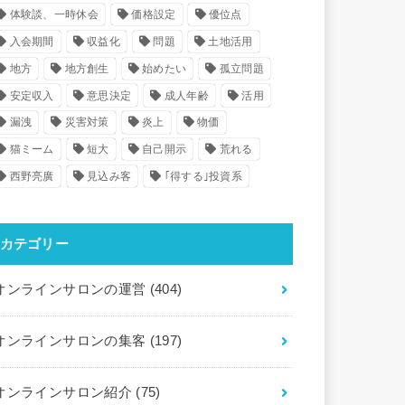
体験談、一時休会
価格設定
優位点
入会期間
収益化
問題
土地活用
地方
地方創生
始めたい
孤立問題
安定収入
意思決定
成人年齢
活用
漏洩
災害対策
炎上
物価
猫ミーム
短大
自己開示
荒れる
西野亮廣
見込み客
｢得する｣投資系
カテゴリー
オンラインサロンの運営
(404)
オンラインサロンの集客
(197)
オンラインサロン紹介
(75)