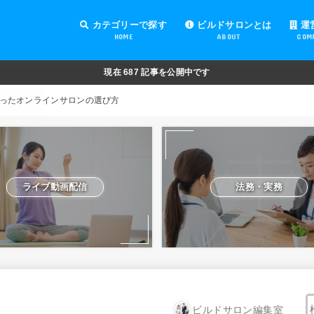
カテゴリーで探す
ビルドサロンとは
運
HOME
ABOUT
COM
オンラインサロンの運営
オンラインサロンの集客
オンラインサロンの紹介
オンラインサロンの活用
法務・実務
ライブ動画配信
動画制作・編集
セキュリティ対策
Facebook運営
会費設定
オンラインサロンの開設準備
道具・機材紹介と解説
NFT
現在
687
記事を公開中です
ったオンラインサロンの選び方
ライブ動画配信
法務・実務
ビルドサロン編集室