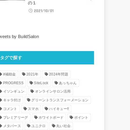
の１
2021/10/01
weets by BuildSalon
タグで探す
#補助金
2021年
2024年問題
PROGRESS
SiteLock
あっちゃん
イソンギュン
オンラインサロン活用
キャラ付け
グリーントランスフォーメーション
コメント
スマホ
ハイキュー!!
プレミアリーグ
ホワイトボード
ポイント
メタバース
ユニクロ
丸い社会