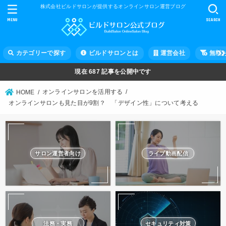
株式会社ビルドサロンが提供するオンラインサロン運営ブログ
MENU
SEARCH
カテゴリーで探す
ビルドサロンとは
運営会社
無料
現在
687
記事を公開中です
オンラインサロンを活用する
HOME
オンラインサロンも見た目が9割？ 「デザイン性」について考える
サロン運営者向け
ライブ動画配信
法務・実務
セキュリティ対策