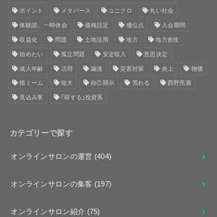
ポイント
メタバース
ユニクロ
丸い社会
体験談、一時休会
価格設定
優位点
入会期間
収益化
問題
土地活用
地方
地方創生
始めたい
孤立問題
安定収入
意思決定
成人年齢
活用
漏洩
災害対策
炎上
物価
猫ミーム
短大
自己開示
荒れる
西野亮廣
見込み客
｢得する｣投資系
カテゴリーで探す
オンラインサロンの運営
(404)
オンラインサロンの集客
(197)
オンラインサロン紹介
(75)