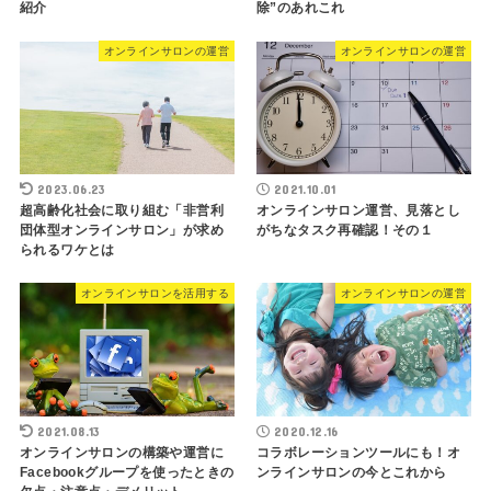
紹介
除”のあれこれ
オンラインサロンの運営
オンラインサロンの運営
2023.06.23
2021.10.01
超高齢化社会に取り組む「非営利
オンラインサロン運営、見落とし
団体型オンラインサロン」が求め
がちなタスク再確認！その１
られるワケとは
オンラインサロンを活用する
オンラインサロンの運営
2021.08.13
2020.12.16
オンラインサロンの構築や運営に
コラボレーションツールにも！オ
Facebookグループを使ったときの
ンラインサロンの今とこれから