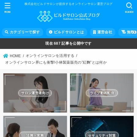
株式会社ビルドサロンが提供するオンラインサロン運営ブログ
MENU
SEARCH
カテゴリーで探す
ビルドサロンとは
運営会社
無料
現在
687
記事を公開中です
オンラインサロンを活用する
HOME
オンラインサロン界にも衝撃!小林製薬販売の”紅麴”とは何か
サロン運営者向け
ライブ動画配信
法務・実務
セキュリティ対策