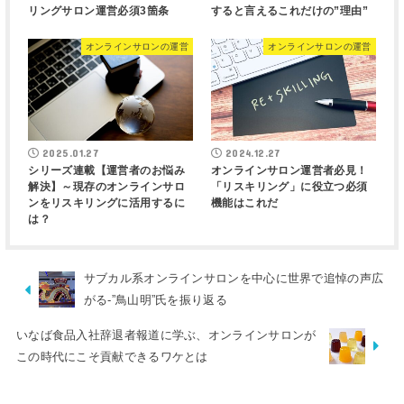
リングサロン運営必須3箇条
すると言えるこれだけの”理由”
オンラインサロンの運営
オンラインサロンの運営
2025.01.27
2024.12.27
シリーズ連載【運営者のお悩み
オンラインサロン運営者必見！
解決】～現存のオンラインサロ
「リスキリング」に役立つ必須
ンをリスキリングに活用するに
機能はこれだ
は？
サブカル系オンラインサロンを中心に世界で追悼の声広
がる-”鳥山明”氏を振り返る
いなば食品入社辞退者報道に学ぶ、オンラインサロンが
この時代にこそ貢献できるワケとは