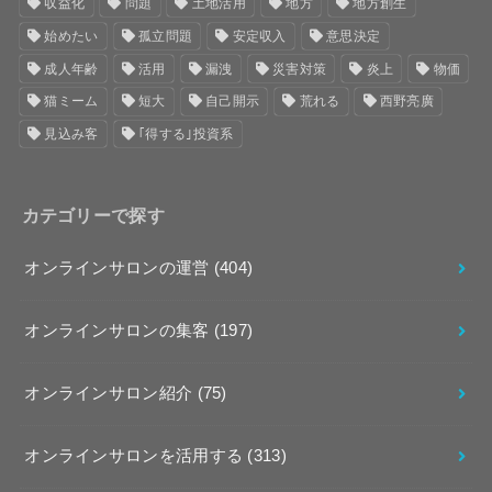
収益化
問題
土地活用
地方
地方創生
始めたい
孤立問題
安定収入
意思決定
成人年齢
活用
漏洩
災害対策
炎上
物価
猫ミーム
短大
自己開示
荒れる
西野亮廣
見込み客
｢得する｣投資系
カテゴリーで探す
オンラインサロンの運営
(404)
オンラインサロンの集客
(197)
オンラインサロン紹介
(75)
オンラインサロンを活用する
(313)