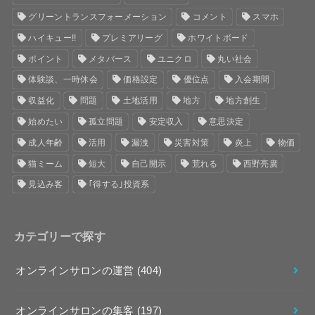
グリーントランスフォーメーション
コメント
スマホ
ハイキュー!!
プレミアリーグ
ホワイトボード
ポイント
メタバース
ユニクロ
丸い社会
体験談、一時休会
価格設定
優位点
入会期間
収益化
問題
土地活用
地方
地方創生
始めたい
孤立問題
安定収入
意思決定
成人年齢
活用
漏洩
災害対策
炎上
物価
猫ミーム
短大
自己開示
荒れる
西野亮廣
見込み客
｢得する｣投資系
カテゴリーで探す
オンラインサロンの運営
(404)
オンラインサロンの集客
(197)