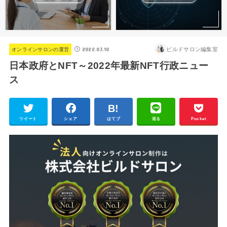
2022.03.10
ビルドサロン編集室
オンラインサロンの運営
日本政府とNFT～2022年最新NFT行政ニュー
ス
ツイート
シェア
はてブ
送る
Pocket