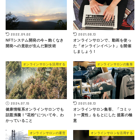
2022.09.02
2021.08.13
NFTシステム開発の今～飽くなき
オンラインサロンで、動画を使っ
開発への意欲が生んだ新技術
た「オンラインイベント」を開催
しましょう！
オンラインサロンを活用する
オンラインサロンの集客
2024.07.15
2021.08.13
健康情報系オンラインサロンでも
オンラインサロン集客、「コミッ
話題沸騰！”花粉”について今、わ
ト一貫性」をもとにした 提案の極
かっていること
意
オンラインサロンの運営
オンラインサロンを活用する