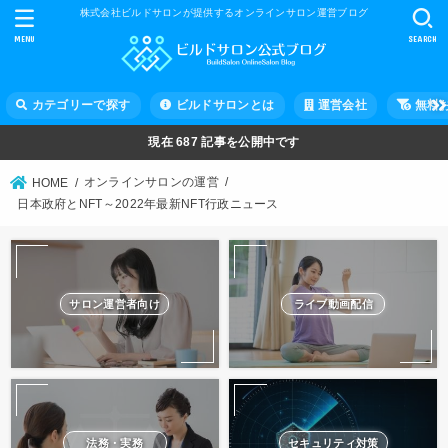
株式会社ビルドサロンが提供するオンラインサロン運営ブログ
MENU
SEARCH
カテゴリーで探す
ビルドサロンとは
運営会社
無料
現在
687
記事を公開中です
オンラインサロンの運営
HOME
日本政府とNFT～2022年最新NFT行政ニュース
サロン運営者向け
ライブ動画配信
法務・実務
セキュリティ対策