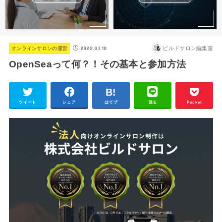
2022.03.10
ビルドサロン編集室
オンラインサロンの運営
OpenSeaって何？！その基本と参加方法
ツイート
シェア
はてブ
送る
Pocket