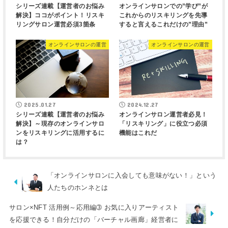
シリーズ連載【運営者のお悩み
オンラインサロンでの”学び”が
解決】ココがポイント！リスキ
これからのリスキリングを先導
リングサロン運営必須3箇条
すると言えるこれだけの”理由”
オンラインサロンの運営
オンラインサロンの運営
2025.01.27
2024.12.27
シリーズ連載【運営者のお悩み
オンラインサロン運営者必見！
解決】～現存のオンラインサロ
「リスキリング」に役立つ必須
ンをリスキリングに活用するに
機能はこれだ
は？
「オンラインサロンに入会しても意味がない！」という
人たちのホンネとは
サロン×NFT 活用例～応用編➂ お気に入りアーティスト
を応援できる！自分だけの「バーチャル画廊」経営者に