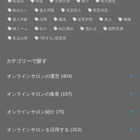
収益化
問題
土地活用
地方
地方創生
始めたい
孤立問題
安定収入
意思決定
成人年齢
活用
漏洩
災害対策
炎上
物価
猫ミーム
短大
自己開示
荒れる
西野亮廣
見込み客
｢得する｣投資系
カテゴリーで探す
オンラインサロンの運営
(404)
オンラインサロンの集客
(197)
オンラインサロン紹介
(75)
オンラインサロンを活用する
(313)