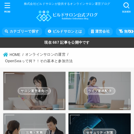
株式会社ビルドサロンが提供するオンラインサロン運営ブログ
MENU
SEARCH
カテゴリーで探す
ビルドサロンとは
運営会社
無料
現在
687
記事を公開中です
オンラインサロンの運営
HOME
OpenSeaって何？！その基本と参加方法
サロン運営者向け
ライブ動画配信
法務・実務
セキュリティ対策