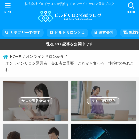
株式会社ビルドサロンが提供するオンラインサロン運営ブログ
MENU
SEARCH
カテゴリーで探す
ビルドサロンとは
運営会社
無料
現在
687
記事を公開中です
オンラインサロン紹介
HOME
オンラインサロン運営者、参加者に重要！これから変わる、”控除”のあれこ
れ
サロン運営者向け
ライブ動画配信