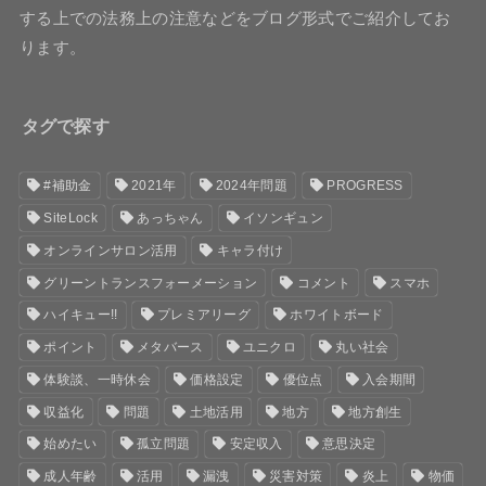
する上での法務上の注意などをブログ形式でご紹介してお
ります。
タグで探す
#補助金
2021年
2024年問題
PROGRESS
SiteLock
あっちゃん
イソンギュン
オンラインサロン活用
キャラ付け
グリーントランスフォーメーション
コメント
スマホ
ハイキュー!!
プレミアリーグ
ホワイトボード
ポイント
メタバース
ユニクロ
丸い社会
体験談、一時休会
価格設定
優位点
入会期間
収益化
問題
土地活用
地方
地方創生
始めたい
孤立問題
安定収入
意思決定
成人年齢
活用
漏洩
災害対策
炎上
物価