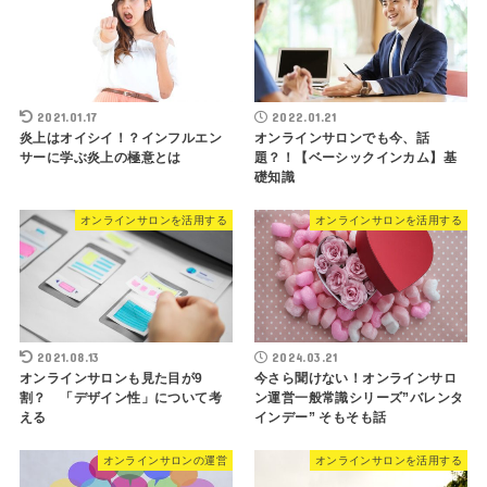
2021.01.17
2022.01.21
炎上はオイシイ！？インフルエン
オンラインサロンでも今、話
サーに学ぶ炎上の極意とは
題？！【ベーシックインカム】基
礎知識
オンラインサロンを活用する
オンラインサロンを活用する
2021.08.13
2024.03.21
オンラインサロンも見た目が9
今さら聞けない！オンラインサロ
割？ 「デザイン性」について考
ン運営一般常識シリーズ”バレンタ
える
インデー” そもそも話
オンラインサロンの運営
オンラインサロンを活用する