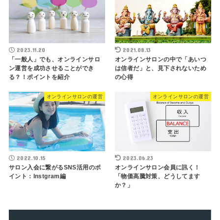
2023.11.20
2021.08.13
「一般人」でも、オンラインサロ
オンラインサロンの中で「あいつ
ン運営を成功させることができ
は信者だ」と、見下されないため
る？！ポイントを紹介
の心得
オンラインサロンの運営
オンラインサロンの運営
2022.10.15
2023.06.23
サロン入会に繋がるSNS活用のポ
オンラインサロン会員に訊く！
イント：Instgram編
「物価高騰対策、どうしてます
か？」