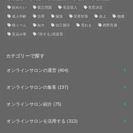
始めたい
孤立問題
安定収入
意思決定
成人年齢
活用
漏洩
災害対策
炎上
物価
猫ミーム
短大
自己開示
荒れる
西野亮廣
見込み客
｢得する｣投資系
カテゴリーで探す
オンラインサロンの運営
(404)
オンラインサロンの集客
(197)
オンラインサロン紹介
(75)
オンラインサロンを活用する
(313)