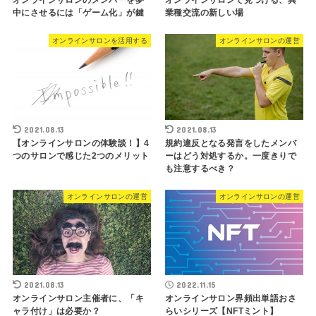
中にさせるには「ゲーム化」が鍵
業種交流の新しい場
オンラインサロンを活用する
オンラインサロンの運営
2021.08.13
2021.08.13
【オンラインサロンの体験談！】4
規約違反となる発言をしたメンバ
つのサロンで感じた2つのメリット
ーはどう対処するか。一度きりで
も注意するべき？
オンラインサロンの運営
オンラインサロンの運営
2021.08.13
2022.11.15
オンラインサロン主催者に、「キ
オンラインサロン界頻出単語おさ
ャラ付け」は必要か？
らいシリーズ【NFTミント】