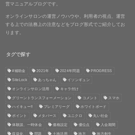
営マニュアルブログです。
オンラインサロンの運営ノウハウや、利用者の視点、運営
する上での法務上の注意などをブログ形式でご紹介してお
ります。
タグで探す
#補助金
2021年
2024年問題
PROGRESS
SiteLock
あっちゃん
イソンギュン
オンラインサロン活用
キャラ付け
グリーントランスフォーメーション
コメント
スマホ
ハイキュー!!
プレミアリーグ
ホワイトボード
ポイント
メタバース
ユニクロ
丸い社会
体験談、一時休会
価格設定
優位点
入会期間
収益化
問題
土地活用
地方
地方創生