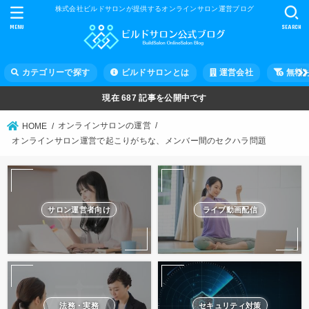
株式会社ビルドサロンが提供するオンラインサロン運営ブログ
MENU
SEARCH
カテゴリーで探す
ビルドサロンとは
運営会社
無料
現在
687
記事を公開中です
オンラインサロンの運営
HOME
オンラインサロン運営で起こりがちな、メンバー間のセクハラ問題
サロン運営者向け
ライブ動画配信
法務・実務
セキュリティ対策