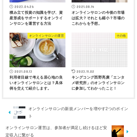
2023.04.26
2021.08.14
積み立て投資の知識を学び、資
オンラインサロンの今後の市場
産形成をサポートするオンライ
は拡大？それとも縮小？市場の
ンサロンを運営する方法
これからを予想。
オンラインサロンの運営
その他
2021.08.13
2023.11.02
利用者目線で考える居心地の良
キングコング西野亮廣「エンタ
いオンラインサロンとは？具体
メ研究所」のオンラインサロン
例を交えて紹介します。
に参加してわかったこと！
オンラインサロンの新規メンバーを増やす2つのポイン
ト
オンラインサロン運営は、参加者が満足し続けるほど安
定収入に繋がる