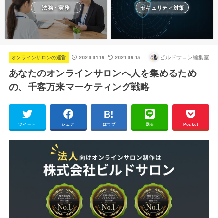
法務・実務
セキュリティ対策
2020.01.18
2021.08.13
ビルドサロン編集室
オンラインサロンの運営
あなたのオンラインサロンへ人を集めるため
の、千客万来マーケティング戦略
ツイート
シェア
はてブ
送る
Pocket