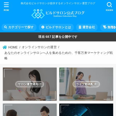
株式会社ビルドサロンが提供するオンラインサロン運営ブログ
MENU
SEARCH
カテゴリーで探す
ビルドサロンとは
運営会社
無料
現在
687
記事を公開中です
オンラインサロンの運営
HOME
あなたのオンラインサロンへ人を集めるための、千客万来マーケティング戦
略
サロン運営者向け
ライブ動画配信