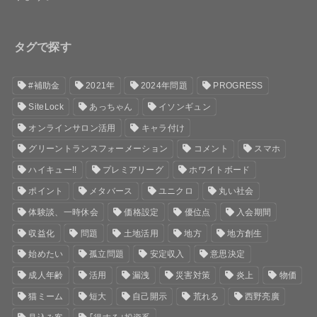
タグで探す
#補助金
2021年
2024年問題
PROGRESS
SiteLock
あっちゃん
イソンギュン
オンラインサロン活用
キャラ付け
グリーントランスフォーメーション
コメント
スマホ
ハイキュー!!
プレミアリーグ
ホワイトボード
ポイント
メタバース
ユニクロ
丸い社会
体験談、一時休会
価格設定
優位点
入会期間
収益化
問題
土地活用
地方
地方創生
始めたい
孤立問題
安定収入
意思決定
成人年齢
活用
漏洩
災害対策
炎上
物価
猫ミーム
短大
自己開示
荒れる
西野亮廣