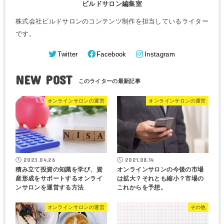
ビルドサロン編集室
株式会社ビルドサロンのコンテンツ制作を担当しているライター
です。
Twitter
Facebook
Instagram
NEW POST
オンラインサロンの運営
オンラインサロンの運営
2023.04.26
2021.08.14
積み立て投資の知識を学び、資
オンラインサロンの今後の市場
産形成をサポートするオンライ
は拡大？それとも縮小？市場の
ンサロンを運営する方法
これからを予想。
オンラインサロンの運営
その他