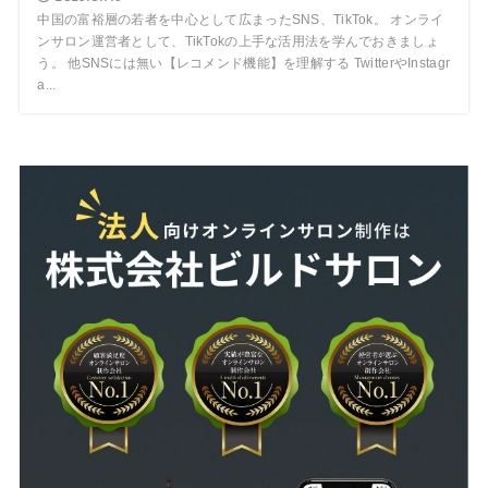
中国の富裕層の若者を中心として広まったSNS、TikTok。 オンライ
ンサロン運営者として、TikTokの上手な活用法を学んでおきましょ
う。 他SNSには無い【レコメンド機能】を理解する TwitterやInstagr
a...