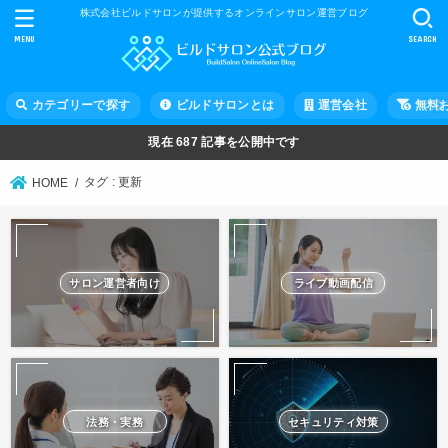
株式会社ビルドサロンが提供するオンラインサロン運営ブログ
MENU
SEARCH
カテゴリーで探す
ビルドサロンとは
運営会社
無料
現在
687
記事を公開中です
タグ : 更新
HOME
サロン運営者向け
ライブ動画配信
法務・実務
セキュリティ対策