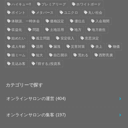
ハイキュー!!
プレミアリーグ
ホワイトボード
ポイント
メタバース
ユニクロ
丸い社会
体験談、一時休会
価格設定
優位点
入会期間
収益化
問題
土地活用
地方
地方創生
始めたい
孤立問題
安定収入
意思決定
成人年齢
活用
漏洩
災害対策
炎上
物価
猫ミーム
短大
自己開示
荒れる
西野亮廣
見込み客
｢得する｣投資系
カテゴリーで探す
オンラインサロンの運営
(404)
オンラインサロンの集客
(197)