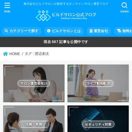
株式会社ビルドサロンが提供するオンラインサロン運営ブログ
MENU
SEARCH
カテゴリーで探す
ビルドサロンとは
運営会社
無料
現在
687
記事を公開中です
タグ : 渡辺創太
HOME
サロン運営者向け
ライブ動画配信
法務・実務
セキュリティ対策