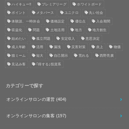
ハイキュー!!
プレミアリーグ
ホワイトボード
ポイント
メタバース
ユニクロ
丸い社会
体験談、一時休会
価格設定
優位点
入会期間
収益化
問題
土地活用
地方
地方創生
始めたい
孤立問題
安定収入
意思決定
成人年齢
活用
漏洩
災害対策
炎上
物価
猫ミーム
短大
自己開示
荒れる
西野亮廣
見込み客
｢得する｣投資系
カテゴリーで探す
オンラインサロンの運営
(404)
オンラインサロンの集客
(197)