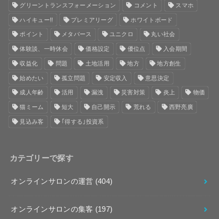
グリーントランスフォーメーション
コメント
スマホ
ハイキュー!!
プレミアリーグ
ホワイトボード
ポイント
メタバース
ユニクロ
丸い社会
体験談、一時休会
価格設定
優位点
入会期間
収益化
問題
土地活用
地方
地方創生
始めたい
孤立問題
安定収入
意思決定
成人年齢
活用
漏洩
災害対策
炎上
物価
猫ミーム
短大
自己開示
荒れる
西野亮廣
見込み客
｢得する｣投資系
カテゴリーで探す
オンラインサロンの運営
(404)
オンラインサロンの集客
(197)