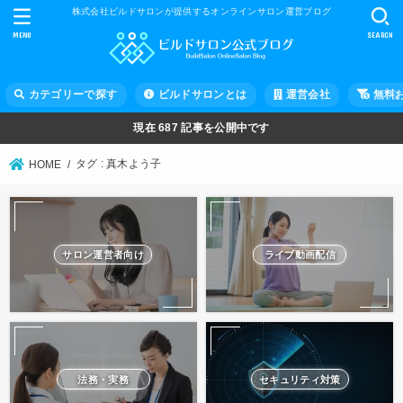
株式会社ビルドサロンが提供するオンラインサロン運営ブログ
MENU
SEARCH
カテゴリーで探す
ビルドサロンとは
運営会社
無料
現在
687
記事を公開中です
タグ : 真木よう子
HOME
サロン運営者向け
ライブ動画配信
法務・実務
セキュリティ対策