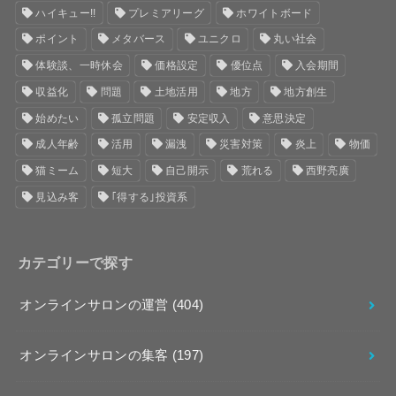
ハイキュー!!
プレミアリーグ
ホワイトボード
ポイント
メタバース
ユニクロ
丸い社会
体験談、一時休会
価格設定
優位点
入会期間
収益化
問題
土地活用
地方
地方創生
始めたい
孤立問題
安定収入
意思決定
成人年齢
活用
漏洩
災害対策
炎上
物価
猫ミーム
短大
自己開示
荒れる
西野亮廣
見込み客
｢得する｣投資系
カテゴリーで探す
オンラインサロンの運営
(404)
オンラインサロンの集客
(197)