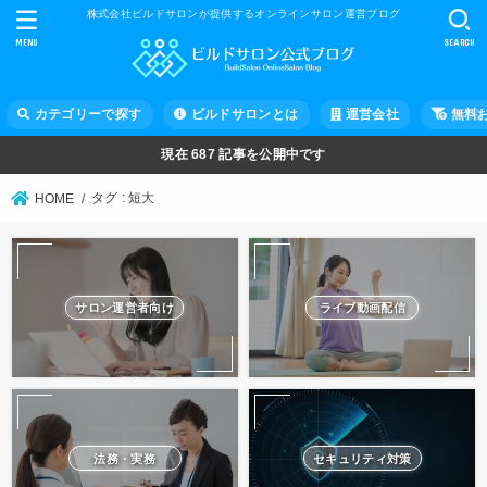
株式会社ビルドサロンが提供するオンラインサロン運営ブログ
MENU
SEARCH
カテゴリーで探す
ビルドサロンとは
運営会社
無料
現在
687
記事を公開中です
タグ : 短大
HOME
サロン運営者向け
ライブ動画配信
法務・実務
セキュリティ対策