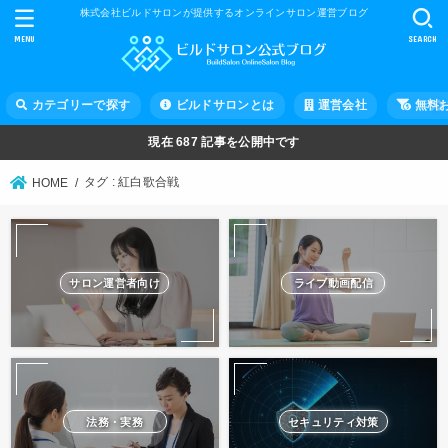
株式会社ビルドサロンが提供するオンラインサロン運営ブログ
MENU
SEARCH
カテゴリーで探す
ビルドサロンとは
運営会社
無料
現在
687
記事を公開中です
タグ : 紅白歌合戦
HOME
サロン運営者向け
ライブ動画配信
法務・実務
セキュリティ対策