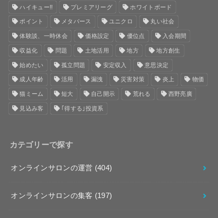
ハイキュー!!
プレミアリーグ
ホワイトボード
ポイント
メタバース
ユニクロ
丸い社会
体験談、一時休会
価格設定
優位点
入会期間
収益化
問題
土地活用
地方
地方創生
始めたい
孤立問題
安定収入
意思決定
成人年齢
活用
漏洩
災害対策
炎上
物価
猫ミーム
短大
自己開示
荒れる
西野亮廣
見込み客
｢得する｣投資系
カテゴリーで探す
オンラインサロンの運営
(404)
オンラインサロンの集客
(197)