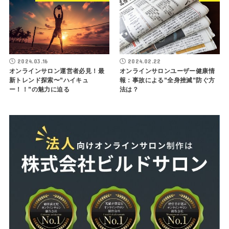
2024.03.16
2024.02.22
オンラインサロン運営者必見！最
オンラインサロンユーザー健康情
新トレンド探索〜”ハイキュ
報：事故による”全身挫滅”防ぐ方
ー！！”の魅力に迫る
法は？