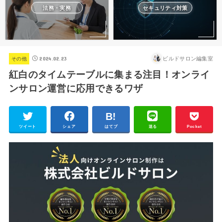
法務・実務
セキュリティ対策
2024.02.23
ビルドサロン編集室
その他
紅白のタイムテーブルに集まる注目！オンライ
ンサロン運営に応用できるワザ
ツイート
シェア
はてブ
送る
Pocket