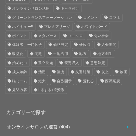
オンラインサロン活用
キャラ付け
グリーントランスフォーメーション
コメント
スマホ
ハイキュー!!
プレミアリーグ
ホワイトボード
ポイント
メタバース
ユニクロ
丸い社会
体験談、一時休会
価格設定
優位点
入会期間
収益化
問題
土地活用
地方
地方創生
始めたい
孤立問題
安定収入
意思決定
成人年齢
活用
漏洩
災害対策
炎上
物価
猫ミーム
短大
自己開示
荒れる
西野亮廣
見込み客
｢得する｣投資系
カテゴリーで探す
オンラインサロンの運営
(404)