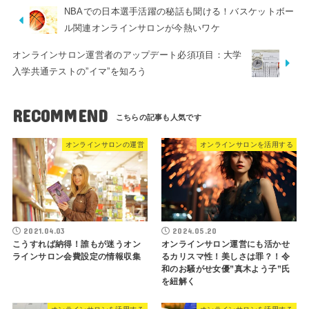
NBAでの日本選手活躍の秘話も聞ける！バスケットボー
ル関連オンラインサロンが今熱いワケ
オンラインサロン運営者のアップデート必須項目：大学
入学共通テストの”イマ”を知ろう
RECOMMEND
オンラインサロンの運営
オンラインサロンを活用する
2021.04.03
2024.05.20
こうすれば納得！誰もが迷うオン
オンラインサロン運営にも活かせ
ラインサロン会費設定の情報収集
るカリスマ性！美しさは罪？！令
和のお騒がせ女優”真木よう子”氏
を紐解く