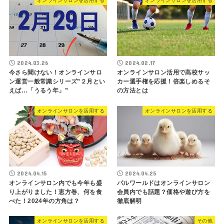
オンラインサロンを活用する
オンラインサロンを活用する
2024.03.26
2024.02.17
今さら聞けない！オンラインサロ
オンラインサロン活用で高校サッ
ン運営一般常識シリーズ”２月とい
カー選手権を応援！倍楽しめるそ
えば…「うるう年」”
の方法とは
オンラインサロンを活用する
オンラインサロンを活用する
2024.04.15
2024.04.25
オンラインサロン内でも今年も盛
パルワールドはオンラインサロン
り上がりました！恵方巻、何を食
会員内でも話題？価格や遊び方を
べた！2024年の方角は？
徹底解明
オンラインサロンを活用する
その他