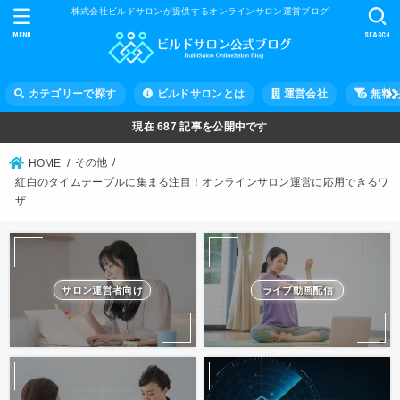
株式会社ビルドサロンが提供するオンラインサロン運営ブログ
MENU
SEARCH
カテゴリーで探す
ビルドサロンとは
運営会社
無料
現在
687
記事を公開中です
その他
HOME
紅白のタイムテーブルに集まる注目！オンラインサロン運営に応用できるワ
ザ
サロン運営者向け
ライブ動画配信